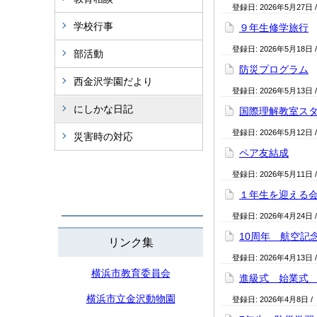
登録日:
2026年5月27日
学校行事
９年生修学旅行
登録日:
2026年5月18日
部活動
防災プログラム
西金沢学園だより
登録日:
2026年5月13日
にしかな日記
国際理解教室ス
登録日:
2026年5月12日
災害時の対応
ペア友結成
登録日:
2026年5月11日
１年生を迎える
登録日:
2026年4月24日
10周年 航空記
リンク集
登録日:
2026年4月13日
横浜市教育委員会
進級式 始業式
横浜市立金沢動物園
登録日:
2026年4月8日
/