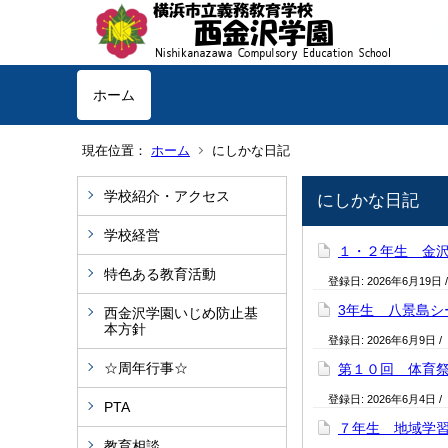
ホーム
現在位置：
ホーム
にしかな日記
学校紹介・アクセス
にしかな日記
学校経営
１・２年生 金
特色ある教育活動
登録日:
2026年6月19日
3年生 八景島シ
西金沢学園いじめ防止基
本方針
登録日:
2026年6月9日
/
☆周年行事☆
第１０回 体育
登録日:
2026年6月4日
/
PTA
７年生 地域学
教育相談