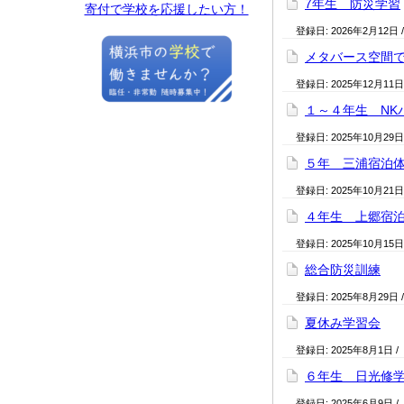
7年生 防災学習
寄付で学校を応援したい方！
登録日:
2026年2月12日
メタバース空間
登録日:
2025年12月11日
１～４年生 NK
登録日:
2025年10月29日
５年 三浦宿泊
登録日:
2025年10月21日
４年生 上郷宿
登録日:
2025年10月15日
総合防災訓練
登録日:
2025年8月29日
夏休み学習会
登録日:
2025年8月1日
/
６年生 日光修
登録日:
2025年6月9日
/