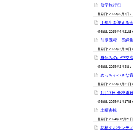
修学旅行①
登録日:
2025年5月7日
/
１年生を迎える
登録日:
2025年4月21日
前期課程 長縄
登録日:
2025年2月20日
昼休みの小中交
登録日:
2025年2月3日
/
めっちゃ小さな
登録日:
2025年1月31日
1月17日 全校避
登録日:
2025年1月17日
土曜参観
登録日:
2024年12月21日
花植えボランテ