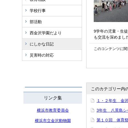
学校行事
部活動
9学年の児童・生
西金沢学園だより
も交流を深めまし
にしかな日記
このコンテンツに関
災害時の対応
このカテゴリー内
リンク集
１・２年生 金
横浜市教育委員会
3年生 八景島シ
第１０回 体育
横浜市立金沢動物園