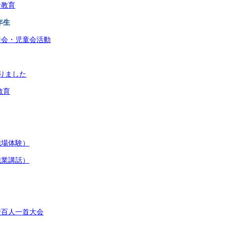
ン教育
年生
徒会・児童会活動
りました
教育
職場体験）
職業講話）
校百人一首大会