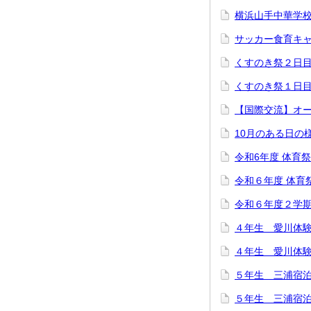
横浜山手中華学
サッカー食育キ
くすのき祭２日
くすのき祭１日
【国際交流】オ
10月のある日の
令和6年度 体育
令和６年度 体育
令和６年度２学
４年生 愛川体
４年生 愛川体
５年生 三浦宿
５年生 三浦宿