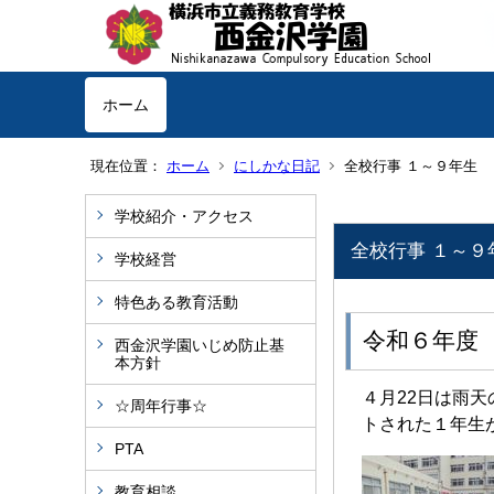
ホーム
現在位置：
ホーム
にしかな日記
全校行事 １～９年生
学校紹介・アクセス
全校行事 １～９
学校経営
特色ある教育活動
令和６年度
西金沢学園いじめ防止基
本方針
４月
22
日は雨天
☆周年行事☆
トされた１年生
PTA
教育相談