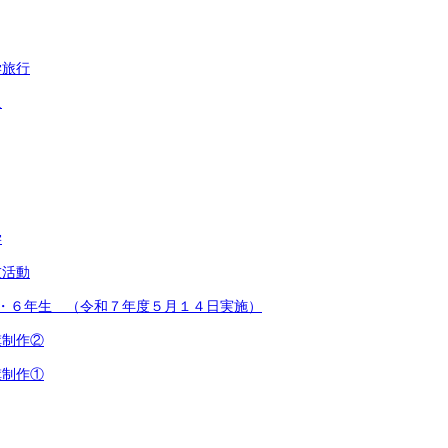
学旅行
足
学
友活動
2・６年生 （令和７年度５月１４日実施）
旗制作②
旗制作①