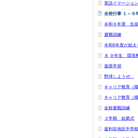
英語イマージョ
全校行事 １～９
令和６年度 生
避難訓練
令和6年度が始ま
８,９年生 環境
進路学習
野球しようぜ。
キャリア教育（
キャリア教育（
全校避難訓練
３学期 始業式
釜利谷地区中学