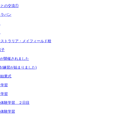
校との交流①
ャラバン
目
目
ーストラリア・メイフィールド校
様子
祭が開催されました
祭(練習が始まりました)
期始業式
験学習
験学習
泊体験学習 ２日目
泊体験学習