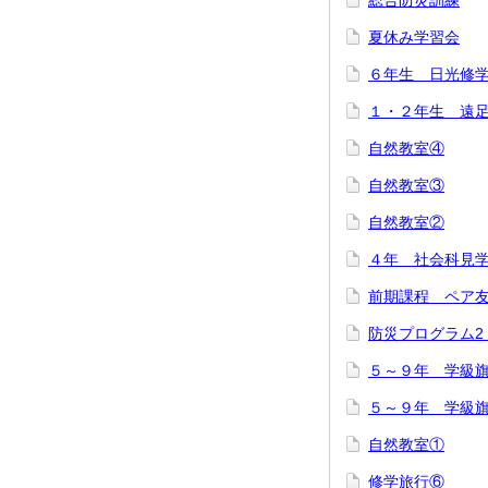
総合防災訓練
夏休み学習会
６年生 日光修
１・２年生 遠
自然教室④
自然教室③
自然教室②
４年 社会科見
前期課程 ペア
防災プログラム
５～９年 学級
５～９年 学級
自然教室①
修学旅行⑥