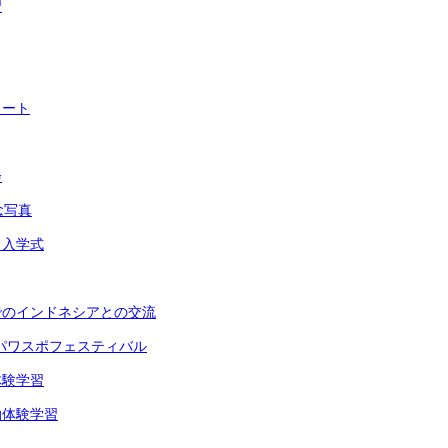
習
タート
会
念写真
 入学式
でのインドネシアとの交流
パワスポフェスティバル
体験学習
泊体験学習