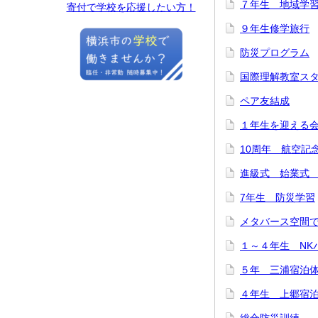
７年生 地域学
寄付で学校を応援したい方！
９年生修学旅行
防災プログラム
国際理解教室ス
ペア友結成
１年生を迎える
10周年 航空記
進級式 始業式
7年生 防災学習
メタバース空間
１～４年生 NK
５年 三浦宿泊
４年生 上郷宿