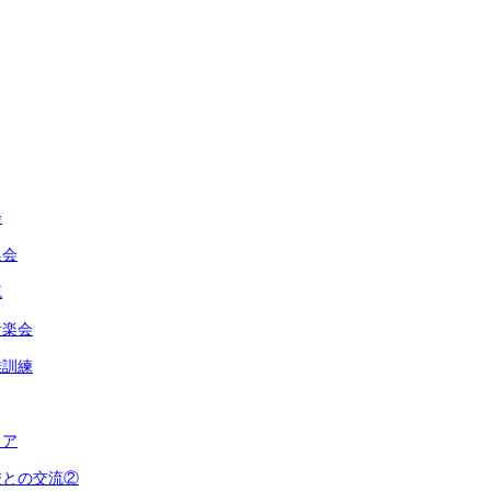
会
集会
流
音楽会
難訓練
ィア
校との交流②