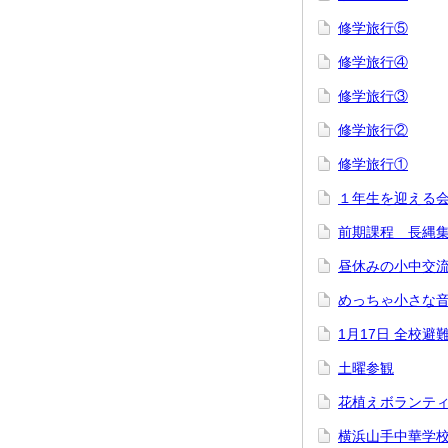
修学旅行⑤
修学旅行④
修学旅行③
修学旅行②
修学旅行①
１年生を迎える
前期課程 長縄
昼休みの小中交
めっちゃ小さな
1月17日 全校避
土曜参観
花植えボランテ
横浜山手中華学