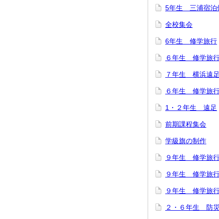
5年生 三浦宿泊
全校集会
6年生 修学旅行
６年生 修学旅
７年生 横浜遠
６年生 修学旅
1・２年生 遠足
前期課程集会
学級旗の制作
９年生 修学旅
９年生 修学旅
９年生 修学旅
２・６年生 防