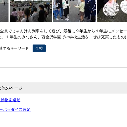
徒全員でじゃんけん列車をして遊び、最後に９年生から１年生にメッセ
た。１年生のみなさん、西金沢学園での学校生活を、ぜひ充実したもの
連するキーワード
全校
の他のページ
沢動物園遠足
ーパラダイス遠足
祭