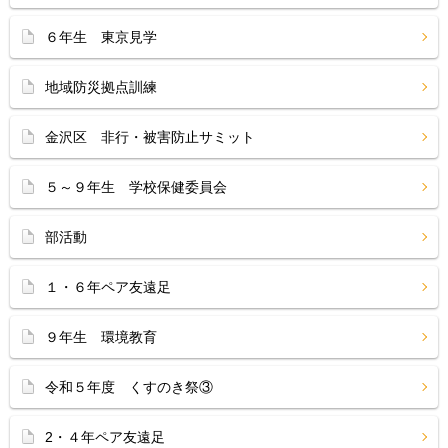
６年生 東京見学
地域防災拠点訓練
金沢区 非行・被害防止サミット
５～９年生 学校保健委員会
部活動
１・６年ペア友遠足
９年生 環境教育
令和５年度 くすのき祭③
2・４年ペア友遠足