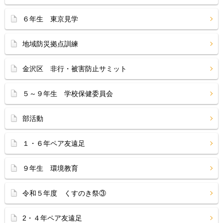
６年生 東京見学
地域防災拠点訓練
金沢区 非行・被害防止サミット
５～９年生 学校保健委員会
部活動
１・６年ペア友遠足
９年生 環境教育
令和５年度 くすのき祭③
2・４年ペア友遠足