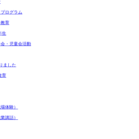
行
災プログラム
ン教育
年生
徒会・児童会活動
りました
教育
職場体験）
職業講話）