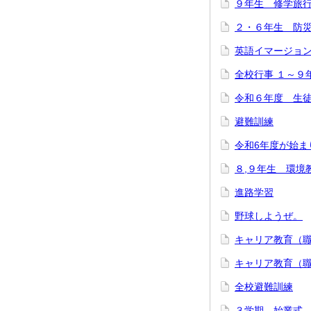
９年生 修学旅
２・６年生 防
英語イマージョ
全校行事 １～９
令和６年度 生
避難訓練
令和6年度が始ま
８,９年生 環境
進路学習
野球しようぜ。
キャリア教育（
キャリア教育（
全校避難訓練
３学期 始業式