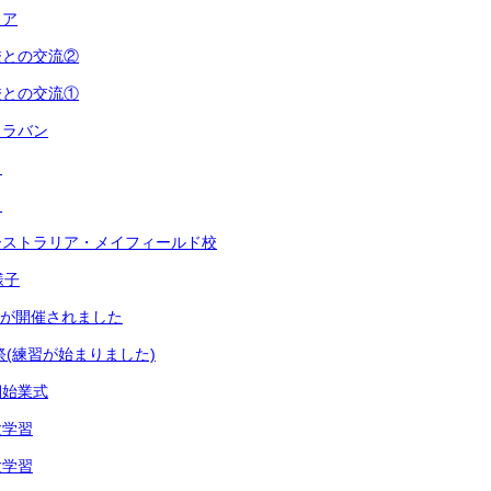
ィア
校との交流②
校との交流①
ャラバン
目
目
ーストラリア・メイフィールド校
様子
祭が開催されました
祭(練習が始まりました)
期始業式
験学習
験学習