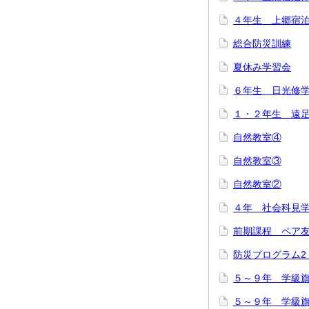
４年生 上郷宿
総合防災訓練
夏休み学習会
６年生 日光修
１・２年生 遠
自然教室④
自然教室③
自然教室②
４年 社会科見
前期課程 ペア
防災プログラム
５～９年 学級
５～９年 学級