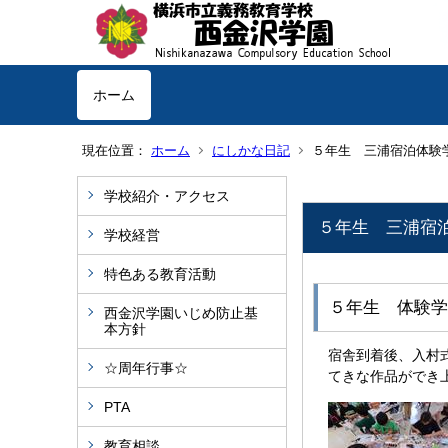
ホーム
現在位置：
ホーム
にしかな日記
５年生 三浦宿泊体験
学校紹介・アクセス
５年生 三浦宿
学校経営
特色ある教育活動
５年生 体験学
西金沢学園いじめ防止基
本方針
宿舎到着後、入村
☆周年行事☆
てきな作品ができ
PTA
教育相談