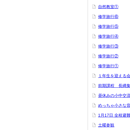
自然教室①
修学旅行⑥
修学旅行⑤
修学旅行④
修学旅行③
修学旅行②
修学旅行①
１年生を迎える
前期課程 長縄
昼休みの小中交
めっちゃ小さな
1月17日 全校避
土曜参観