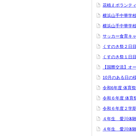
花植えボランテ
横浜山手中華学
横浜山手中華学
サッカー食育キ
くすのき祭２日
くすのき祭１日
【国際交流】オ
10月のある日の
令和6年度 体育
令和６年度 体育
令和６年度２学
４年生 愛川体
４年生 愛川体