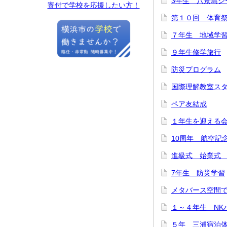
3年生 八景島シ
寄付で学校を応援したい方！
第１０回 体育
７年生 地域学
９年生修学旅行
防災プログラム
国際理解教室ス
ペア友結成
１年生を迎える
10周年 航空記
進級式 始業式
7年生 防災学習
メタバース空間
１～４年生 NK
５年 三浦宿泊