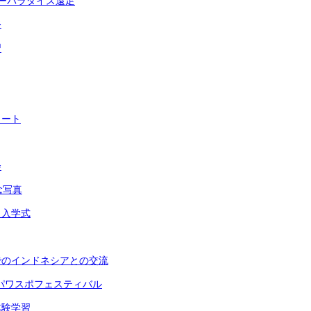
ーパラダイス遠足
祭
習
タート
会
念写真
 入学式
でのインドネシアとの交流
パワスポフェスティバル
体験学習