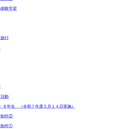
泊体験学習
学旅行
足
学
友活動
2・６年生 （令和７年度５月１４日実施）
旗制作②
旗制作①