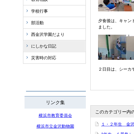
学校行事
夕食後は、キャン
部活動
ました。
西金沢学園だより
にしかな日記
災害時の対応
２日目は、シーカ
リンク集
このカテゴリー内
横浜市教育委員会
１・２年生 金
横浜市立金沢動物園