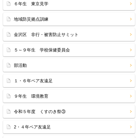
６年生 東京見学
地域防災拠点訓練
金沢区 非行・被害防止サミット
５～９年生 学校保健委員会
部活動
１・６年ペア友遠足
９年生 環境教育
令和５年度 くすのき祭③
2・４年ペア友遠足