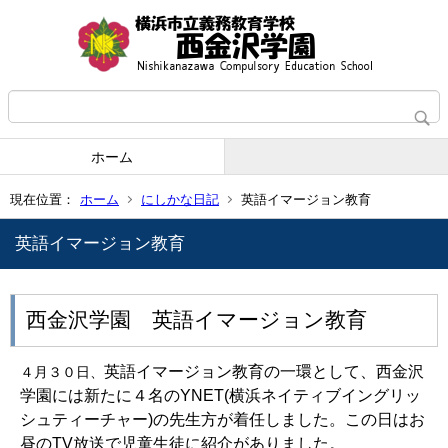
ホーム
現在位置：
ホーム
にしかな日記
英語イマージョン教育
英語イマージョン教育
西金沢学園 英語イマージョン教育
英語
イマージョン教育の一環として、西金沢
４月３０日、
学園には新たに４名の
YNET(
横浜ネイティブイングリッ
シュティーチャー
)
の先生方が着任しました。この日はお
昼の
TV
放送で児童生徒に紹介がありました。