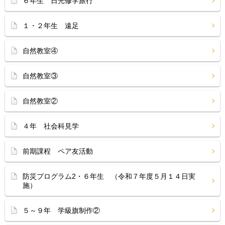
６年生 日光修学旅行
１・２年生 遠足
自然教室④
自然教室③
自然教室②
４年 社会科見学
前期課程 ペア友活動
防災プログラム2・６年生 （令和７年度５月１４日実
施）
５～９年 学級旗制作②