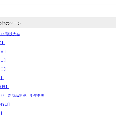
の他のページ
り 球技大会
式】
3日】
4日】
3日】
日】
３日】
より 新商品開発、学年発表
2月9日】
日】