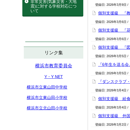
非常災害(気象災害・大地
登録日:
2026年3月9日
/
震)に対する学校対応につ
いて
個別支援級 『教室
登録日:
2026年3月6日
/
個別支援級 『花粉
登録日:
2026年3月6日
/
個別支援級 『図書
リンク集
登録日:
2026年3月5日
/
『6年生を送る会』2
横浜市教育委員会
登録日:
2026年3月5日
/
Y・Y NET
『ダンスクラブ・音
横浜市立東山田中学校
登録日:
2026年3月4日
/
横浜市立東山田小学校
個別支援級 給食『
横浜市立北山田小学校
登録日:
2026年3月4日
/
個別支援級 外国語活
登録日:
2026年3月2日
/