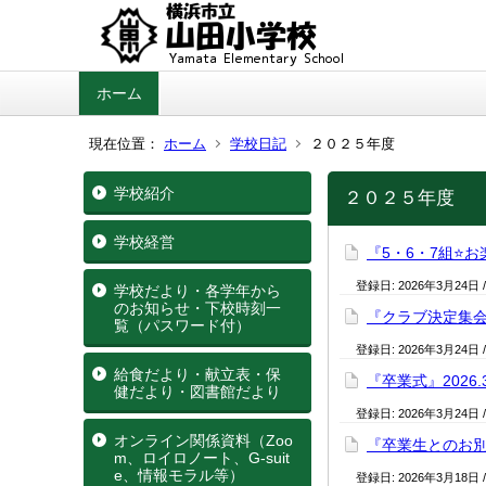
ホーム
現在位置：
ホーム
学校日記
２０２５年度
学校紹介
２０２５年度
学校経営
『5・6・7組⭐️お楽
登録日:
2026年3月24日
学校だより・各学年から
のお知らせ・下校時刻一
『クラブ決定集会』2
覧（パスワード付）
登録日:
2026年3月24日
給食だより・献立表・保
『卒業式』2026.3
健だより・図書館だより
登録日:
2026年3月24日
オンライン関係資料（Zoo
『卒業生とのお別れ式
m、ロイロノート、G‐suit
e、情報モラル等）
登録日:
2026年3月18日