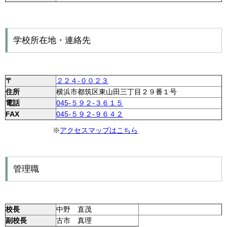
学校所在地・連絡先
〒
２２４-００２３
住所
横浜市都筑区東山田三丁目２９番１号
電話
045-５９２-３６１５
FAX
045-５９２-９６４２
※
アクセスマップはこちら
管理職
校長
中野 直茂
副校長
古市 真理