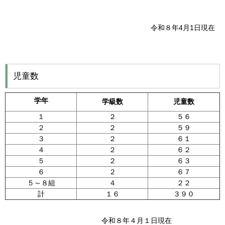
令和８年4月1日現在
児童数
学年
学級数
児童数
１
２
５６
２
２
５９
３
２
６１
４
２
６２
５
２
６３
６
２
６７
５～８組
４
２２
計
１６
３９０
令和８年４月１日現在