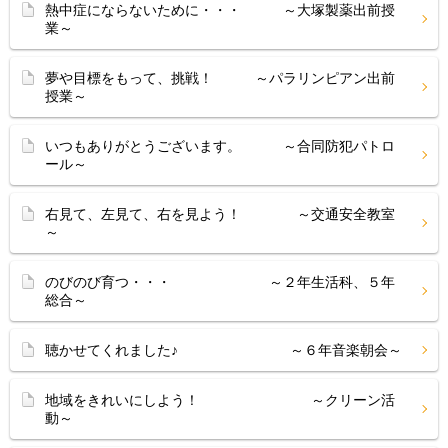
熱中症にならないために・・・ ～大塚製薬出前授
業～
夢や目標をもって、挑戦！ ～パラリンピアン出前
授業～
いつもありがとうございます。 ～合同防犯パトロ
ール～
右見て、左見て、右を見よう！ ～交通安全教室
～
のびのび育つ・・・ ～２年生活科、５年
総合～
聴かせてくれました♪ ～６年音楽朝会～
地域をきれいにしよう！ ～クリーン活
動～