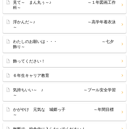
見て～ まん丸ぅ～♪ ～１年図画工作
科～
浮かんだ～♪ ～高学年着衣泳
～
わたしのお願いは・・・ ～七夕
飾り～
飾ってください！
６年生キャリア教育
気持ちいい～ ♪ ～プール安全学習
～
かがやけ 元気な 城郷っ子 ～年間目標
～