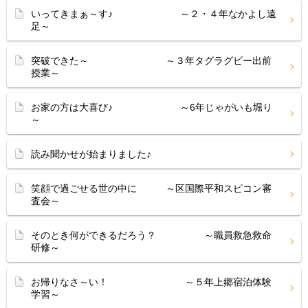
いってきまぁ～す♪ ～２・４年なかよし遠
足～
突破できた～ ～３年タグラグビー出前
授業～
お家の方は大喜び♪ ～6年じゃがいも堀り
～
読み聞かせが始まりました♪
笑顔で過ごせる世の中に ～区国際平和スピコン審
査会～
そのとき何ができるだろう？ ～職員救急救命
研修～
お帰りなさ～い！ ～５年上郷宿泊体験
学習～