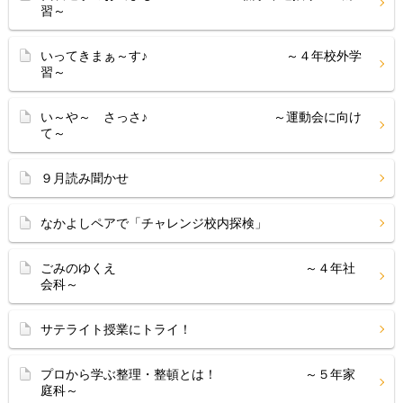
習～
いってきまぁ～す♪ ～４年校外学
習～
い～や～ さっさ♪ ～運動会に向け
て～
９月読み聞かせ
なかよしペアで「チャレンジ校内探検」
ごみのゆくえ ～４年社
会科～
サテライト授業にトライ！
プロから学ぶ整理・整頓とは！ ～５年家
庭科～