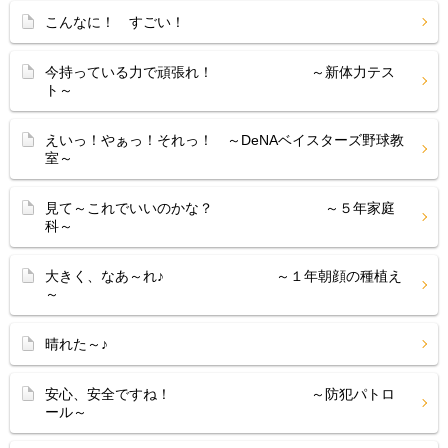
こんなに！ すごい！
今持っている力で頑張れ！ ～新体力テス
ト～
えいっ！やぁっ！それっ！ ～DeNAベイスターズ野球教
室～
見て～これでいいのかな？ ～５年家庭
科～
大きく、なあ～れ♪ ～１年朝顔の種植え
～
晴れた～♪
安心、安全ですね！ ～防犯パトロ
ール～