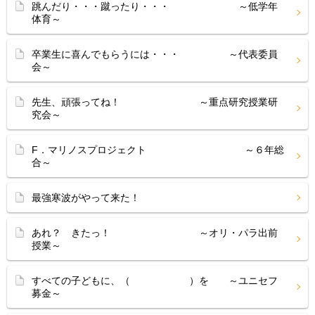
跳んだり・・・蹴ったり・・・ ～低学年
体育～
卒業生に喜んでもらうには・・・ ～代表委員
会～
先生、頑張ってね！ ～重点研究授業研
究会～
F．マリノスプロジェクト ～６年総
合～
最強寒波がやって来た！
あれ？ きたっ！ ～オリ・パラ出前
授業～
すべての子どもに、（ ）を ～ユニセフ
募金～