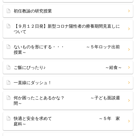
初任教諭の研究授業
【９月１２日発】新型コロナ陽性者の療養期間見直しに
ついて
ないものを形にする・・・ ～５年ロッテ出前
授業～
ご飯にぴったり♪ ～給食～
一直線にダッシュ！
何か困ったことあるかな？ ～子ども面談週
間～
快適と安全を求めて ～５年 家
庭科～