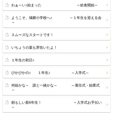
わぁ～い♪始まった ～給食開始～
ようこそ、城郷小学校へ♪ ～１年生を迎える会
～
スムーズなスタートです！
いちょうの葉も芽吹いたよ！
１年生の初日♪
ぴかぴかの♪ １年生♪ ～入学式～
何組かな～ 誰と一緒かな～ ～着任式・始業式
～
頼もしい新6年生！ ～入学式お手伝い
～