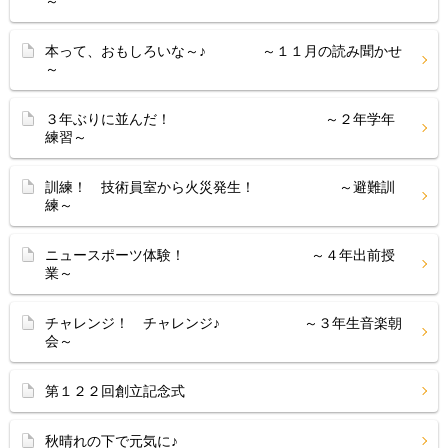
～
本って、おもしろいな～♪ ～１１月の読み聞かせ
～
３年ぶりに並んだ！ ～２年学年
練習～
訓練！ 技術員室から火災発生！ ～避難訓
練～
ニュースポーツ体験！ ～４年出前授
業～
チャレンジ！ チャレンジ♪ ～３年生音楽朝
会～
第１２２回創立記念式
秋晴れの下で元気に♪