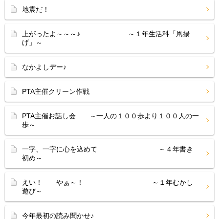
地震だ！
上がったよ～～～♪ ～１年生活科「凧揚
げ」～
なかよしデー♪
PTA主催クリーン作戦
PTA主催お話し会 ～一人の１００歩より１００人の一
歩～
一字、一字に心を込めて ～４年書き
初め～
えい！ やぁ～！ ～１年むかし
遊び～
今年最初の読み聞かせ♪