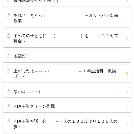
最強寒波がやって来た！
あれ？ きたっ！ ～オリ・パラ出前
授業～
すべての子どもに、（ ）を ～ユニセフ
募金～
地震だ！
上がったよ～～～♪ ～１年生活科「凧揚
げ」～
なかよしデー♪
PTA主催クリーン作戦
PTA主催お話し会 ～一人の１００歩より１００人の一
歩～