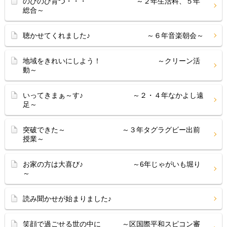
のびのび育つ・・・ ～２年生活科、５年
総合～
聴かせてくれました♪ ～６年音楽朝会～
地域をきれいにしよう！ ～クリーン活
動～
いってきまぁ～す♪ ～２・４年なかよし遠
足～
突破できた～ ～３年タグラグビー出前
授業～
お家の方は大喜び♪ ～6年じゃがいも堀り
～
読み聞かせが始まりました♪
笑顔で過ごせる世の中に ～区国際平和スピコン審