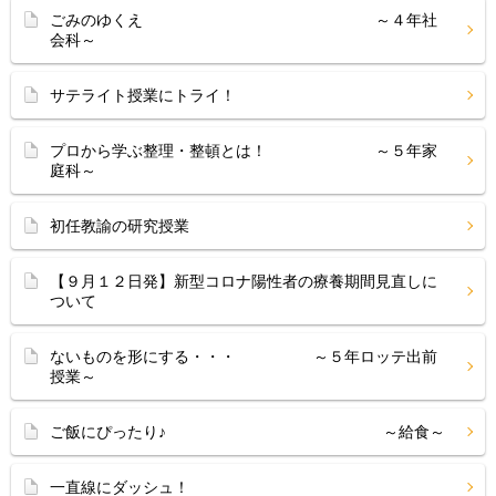
ごみのゆくえ ～４年社
会科～
サテライト授業にトライ！
プロから学ぶ整理・整頓とは！ ～５年家
庭科～
初任教諭の研究授業
【９月１２日発】新型コロナ陽性者の療養期間見直しに
ついて
ないものを形にする・・・ ～５年ロッテ出前
授業～
ご飯にぴったり♪ ～給食～
一直線にダッシュ！