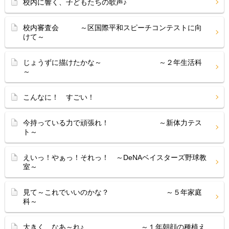
校内に響く、子どもたちの歌声♪
校内審査会 ～区国際平和スピーチコンテストに向
けて～
じょうずに描けたかな～ ～２年生活科
～
こんなに！ すごい！
今持っている力で頑張れ！ ～新体力テス
ト～
えいっ！やぁっ！それっ！ ～DeNAベイスターズ野球教
室～
見て～これでいいのかな？ ～５年家庭
科～
大きく、なあ～れ♪ ～１年朝顔の種植え