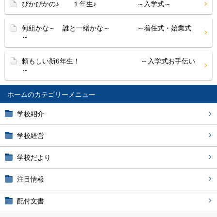
ぴかぴかの♪ １年生♪ ～入学式～
何組かな～ 誰と一緒かな～ ～着任式・始業式
～
頼もしい新6年生！ ～入学式お手伝い
～
ホーム
学校紹介
学校経営
学校だより
注目情報
配付文書