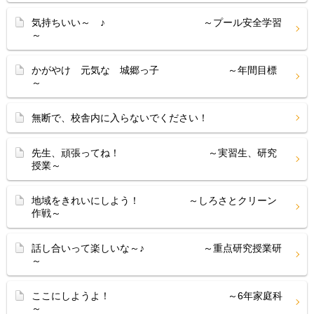
気持ちいい～ ♪ ～プール安全学習
～
かがやけ 元気な 城郷っ子 ～年間目標
～
無断で、校舎内に入らないでください！
先生、頑張ってね！ ～実習生、研究
授業～
地域をきれいにしよう！ ～しろさとクリーン
作戦～
話し合いって楽しいな～♪ ～重点研究授業研
～
ここにしようよ！ ～6年家庭科
～