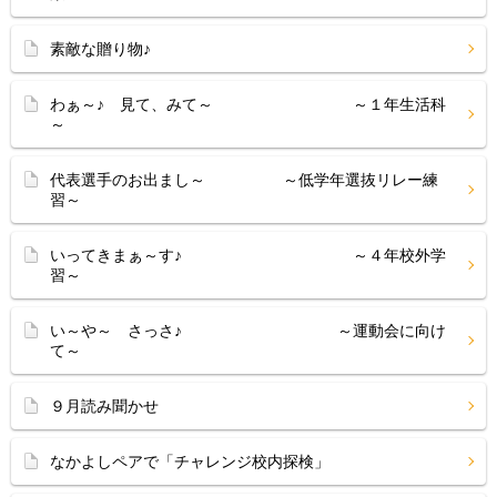
素敵な贈り物♪
わぁ～♪ 見て、みて～ ～１年生活科
～
代表選手のお出まし～ ～低学年選抜リレー練
習～
いってきまぁ～す♪ ～４年校外学
習～
い～や～ さっさ♪ ～運動会に向け
て～
９月読み聞かせ
なかよしペアで「チャレンジ校内探検」