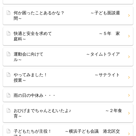
何か困ったことあるかな？ ～子ども面談週
間～
快適と安全を求めて ～５年 家
庭科～
運動会に向けて ～タイムトライア
ル～
やってみました！ ～サテライト
授業～
雨の日の中休み・・・
おひげまでちゃんとむいたよ♪ ～２年食
育～
子どもたちが主役！ ～横浜子ども会議 港北区交