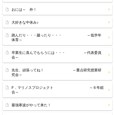
おには～ 外！
大好きな中休み♪
跳んだり・・・蹴ったり・・・ ～低学年
体育～
卒業生に喜んでもらうには・・・ ～代表委員
会～
先生、頑張ってね！ ～重点研究授業研
究会～
F．マリノスプロジェクト ～６年総
合～
最強寒波がやって来た！