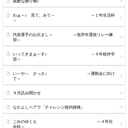
素敵な贈り物♪
わぁ～♪ 見て、みて～ ～１年生活科
～
代表選手のお出まし～ ～低学年選抜リレー練
習～
いってきまぁ～す♪ ～４年校外学
習～
い～や～ さっさ♪ ～運動会に向け
て～
９月読み聞かせ
なかよしペアで「チャレンジ校内探検」
ごみのゆくえ ～４年社
会科～