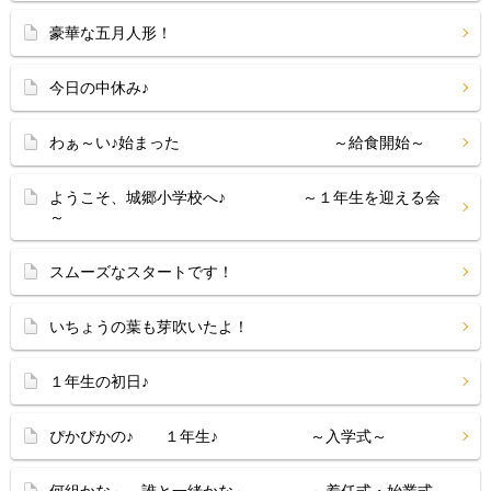
豪華な五月人形！
今日の中休み♪
わぁ～い♪始まった ～給食開始～
ようこそ、城郷小学校へ♪ ～１年生を迎える会
～
スムーズなスタートです！
いちょうの葉も芽吹いたよ！
１年生の初日♪
ぴかぴかの♪ １年生♪ ～入学式～