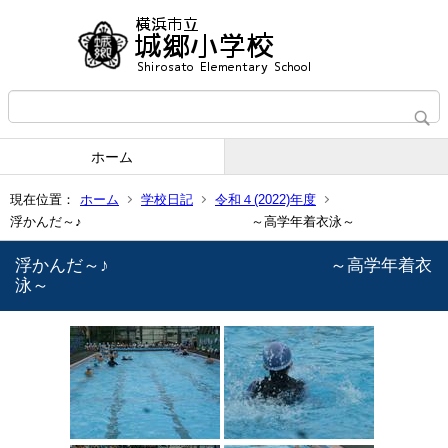
ホーム
現在位置：
ホーム
学校日記
令和４(2022)年度
浮かんだ～♪ ～高学年着衣泳～
浮かんだ～♪ ～高学年着衣
泳～