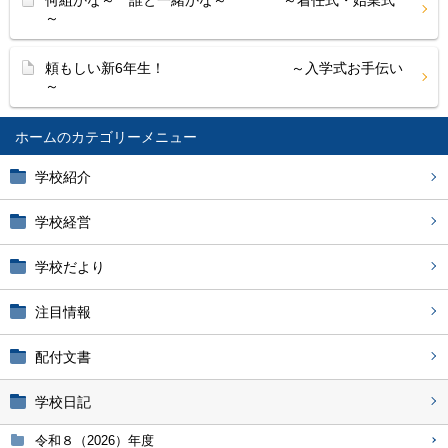
何組かな～ 誰と一緒かな～ ～着任式・始業式
～
頼もしい新6年生！ ～入学式お手伝い
～
ホーム
学校紹介
学校経営
学校だより
注目情報
配付文書
学校日記
令和８（2026）年度