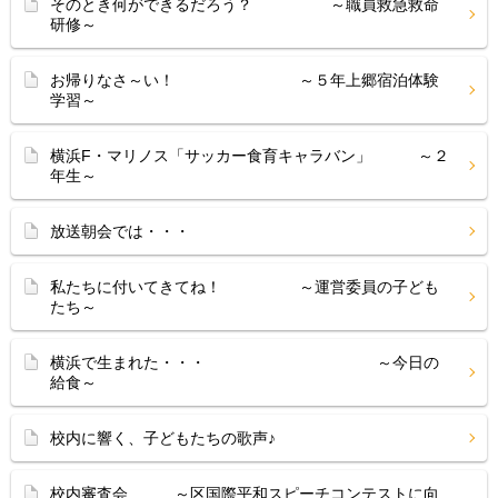
そのとき何ができるだろう？ ～職員救急救命
研修～
お帰りなさ～い！ ～５年上郷宿泊体験
学習～
横浜F・マリノス「サッカー食育キャラバン」 ～２
年生～
放送朝会では・・・
私たちに付いてきてね！ ～運営委員の子ども
たち～
横浜で生まれた・・・ ～今日の
給食～
校内に響く、子どもたちの歌声♪
校内審査会 ～区国際平和スピーチコンテストに向