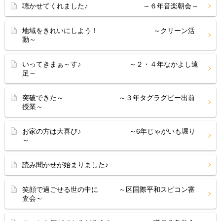
聴かせてくれました♪ ～６年音楽朝会～
地域をきれいにしよう！ ～クリーン活
動～
いってきまぁ～す♪ ～２・４年なかよし遠
足～
突破できた～ ～３年タグラグビー出前
授業～
お家の方は大喜び♪ ～6年じゃがいも堀り
～
読み聞かせが始まりました♪
笑顔で過ごせる世の中に ～区国際平和スピコン審
査会～