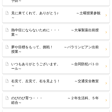
予防～
見に来てくれて、ありがとう♪ ～土曜授業参観
～
熱中症にならないために・・・ ～大塚製薬出前授
業～
夢や目標をもって、挑戦！ ～パラリンピアン出前
授業～
いつもありがとうございます。 ～合同防犯パトロ
ール～
右見て、左見て、右を見よう！ ～交通安全教室
～
のびのび育つ・・・ ～２年生活科、５年
総合～