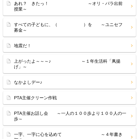
あれ？ きたっ！ ～オリ・パラ出前
授業～
すべての子どもに、（ ）を ～ユニセフ
募金～
地震だ！
上がったよ～～～♪ ～１年生活科「凧揚
げ」～
なかよしデー♪
PTA主催クリーン作戦
PTA主催お話し会 ～一人の１００歩より１００人の一
歩～
一字、一字に心を込めて ～４年書き