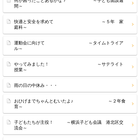
何か困ったことあるかな？ ～子ども面談週
間～
快適と安全を求めて ～５年 家
庭科～
運動会に向けて ～タイムトライア
ル～
やってみました！ ～サテライト
授業～
雨の日の中休み・・・
おひげまでちゃんとむいたよ♪ ～２年食
育～
子どもたちが主役！ ～横浜子ども会議 港北区交
流会～