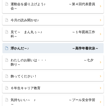
運動会を盛り上げよう♪ ～第４回代表委員
会～
今月の読み聞かせ♪
見て～ まん丸ぅ～♪ ～１年図画工作
科～
浮かんだ～♪ ～高学年着衣泳～
わたしのお願いは・・・ ～七夕
飾り～
飾ってください！
６年生キャリア教育
気持ちいい～ ♪ ～プール安全学習
～