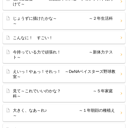
けて～
じょうずに描けたかな～ ～２年生活科
～
こんなに！ すごい！
今持っている力で頑張れ！ ～新体力テス
ト～
えいっ！やぁっ！それっ！ ～DeNAベイスターズ野球教
室～
見て～これでいいのかな？ ～５年家庭
科～
大きく、なあ～れ♪ ～１年朝顔の種植え
～