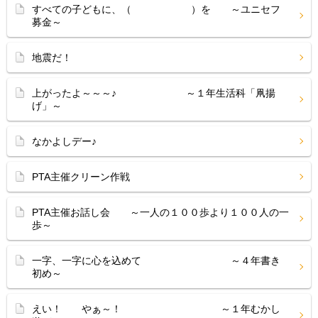
すべての子どもに、（ ）を ～ユニセフ
募金～
地震だ！
上がったよ～～～♪ ～１年生活科「凧揚
げ」～
なかよしデー♪
PTA主催クリーン作戦
PTA主催お話し会 ～一人の１００歩より１００人の一
歩～
一字、一字に心を込めて ～４年書き
初め～
えい！ やぁ～！ ～１年むかし