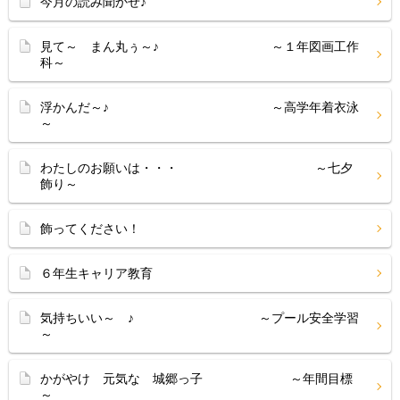
今月の読み聞かせ♪
見て～ まん丸ぅ～♪ ～１年図画工作
科～
浮かんだ～♪ ～高学年着衣泳
～
わたしのお願いは・・・ ～七夕
飾り～
飾ってください！
６年生キャリア教育
気持ちいい～ ♪ ～プール安全学習
～
かがやけ 元気な 城郷っ子 ～年間目標
～