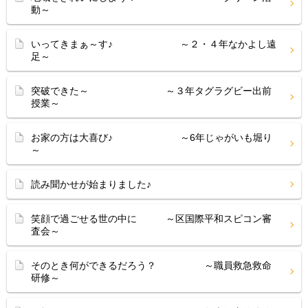
動～
いってきまぁ～す♪ ～２・４年なかよし遠
足～
突破できた～ ～３年タグラグビー出前
授業～
お家の方は大喜び♪ ～6年じゃがいも堀り
～
読み聞かせが始まりました♪
笑顔で過ごせる世の中に ～区国際平和スピコン審
査会～
そのとき何ができるだろう？ ～職員救急救命
研修～