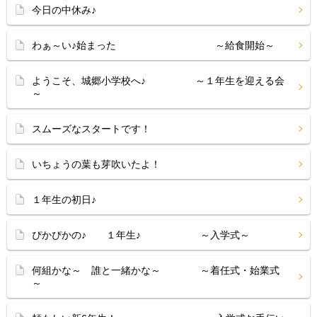
今日の中休み♪
わぁ～い♪始まった ～給食開始～
ようこそ、城郷小学校へ♪ ～１年生を迎える会
～
スムーズなスタートです！
いちょうの葉も芽吹いたよ！
１年生の初日♪
ぴかぴかの♪ １年生♪ ～入学式～
何組かな～ 誰と一緒かな～ ～着任式・始業式
～