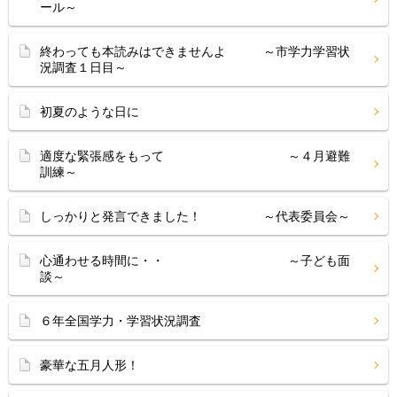
ール～
終わっても本読みはできませんよ ～市学力学習状
況調査１日目～
初夏のような日に
適度な緊張感をもって ～４月避難
訓練～
しっかりと発言できました！ ～代表委員会～
心通わせる時間に・・ ～子ども面
談～
６年全国学力・学習状況調査
豪華な五月人形！