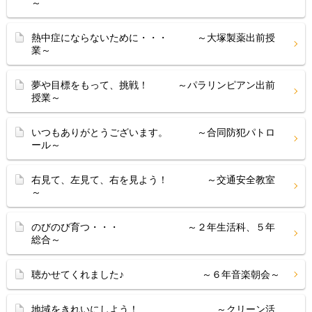
～
熱中症にならないために・・・ ～大塚製薬出前授
業～
夢や目標をもって、挑戦！ ～パラリンピアン出前
授業～
いつもありがとうございます。 ～合同防犯パトロ
ール～
右見て、左見て、右を見よう！ ～交通安全教室
～
のびのび育つ・・・ ～２年生活科、５年
総合～
聴かせてくれました♪ ～６年音楽朝会～
地域をきれいにしよう！ ～クリーン活