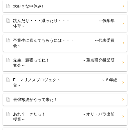
大好きな中休み♪
跳んだり・・・蹴ったり・・・ ～低学年
体育～
卒業生に喜んでもらうには・・・ ～代表委員
会～
先生、頑張ってね！ ～重点研究授業研
究会～
F．マリノスプロジェクト ～６年総
合～
最強寒波がやって来た！
あれ？ きたっ！ ～オリ・パラ出前
授業～