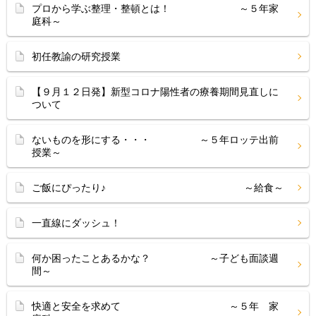
プロから学ぶ整理・整頓とは！ ～５年家
庭科～
初任教諭の研究授業
【９月１２日発】新型コロナ陽性者の療養期間見直しに
ついて
ないものを形にする・・・ ～５年ロッテ出前
授業～
ご飯にぴったり♪ ～給食～
一直線にダッシュ！
何か困ったことあるかな？ ～子ども面談週
間～
快適と安全を求めて ～５年 家