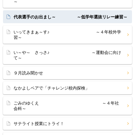
～
代表選手のお出まし～ ～低学年選抜リレー練習～
いってきまぁ～す♪ ～４年校外学
習～
い～や～ さっさ♪ ～運動会に向け
て～
９月読み聞かせ
なかよしペアで「チャレンジ校内探検」
ごみのゆくえ ～４年社
会科～
サテライト授業にトライ！