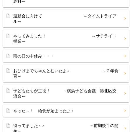
庭科～
運動会に向けて ～タイムトライア
ル～
やってみました！ ～サテライト
授業～
雨の日の中休み・・・
おひげまでちゃんとむいたよ♪ ～２年食
育～
子どもたちが主役！ ～横浜子ども会議 港北区交
流会～
やった～！ 給食が始まったよ♪
待ってました～♪ ～前期後半の開
始～