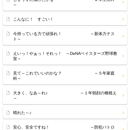
～
こんなに！ すごい！
今持っている力で頑張れ！ ～新体力テス
ト～
えいっ！やぁっ！それっ！ ～DeNAベイスターズ野球教
室～
見て～これでいいのかな？ ～５年家庭
科～
大きく、なあ～れ♪ ～１年朝顔の種植え
～
晴れた～♪
安心、安全ですね！ ～防犯パトロ