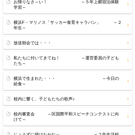
お帰りなさ～い！ ～５年上郷宿泊体験
学習～
横浜F・マリノス「サッカー食育キャラバン」 ～２
年生～
放送朝会では・・・
私たちに付いてきてね！ ～運営委員の子ども
たち～
横浜で生まれた・・・ ～今日の
給食～
校内に響く、子どもたちの歌声♪
校内審査会 ～区国際平和スピーチコンテストに向
けて～
じょうずに描けたかな～ ～２年生活科