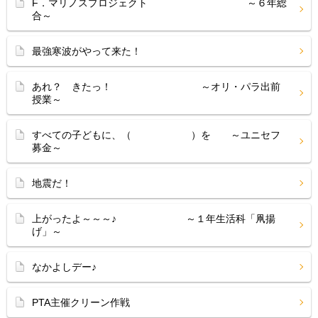
F．マリノスプロジェクト ～６年総
合～
最強寒波がやって来た！
あれ？ きたっ！ ～オリ・パラ出前
授業～
すべての子どもに、（ ）を ～ユニセフ
募金～
地震だ！
上がったよ～～～♪ ～１年生活科「凧揚
げ」～
なかよしデー♪
PTA主催クリーン作戦