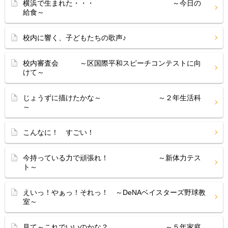
横浜で生まれた・・・ ～今日の
給食～
校内に響く、子どもたちの歌声♪
校内審査会 ～区国際平和スピーチコンテストに向
けて～
じょうずに描けたかな～ ～２年生活科
～
こんなに！ すごい！
今持っている力で頑張れ！ ～新体力テス
ト～
えいっ！やぁっ！それっ！ ～DeNAベイスターズ野球教
室～
見て～これでいいのかな？ ～５年家庭