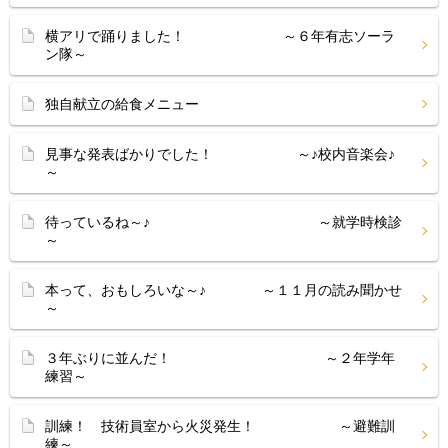
横アリで踊りました！ ～６年有志ソーラ
ン隊～
独自献立の給食メニュー
見事な発表ばかりでした！ ～♪校内音楽会♪
～
待っているね～♪ ～就学時検診
～
本って、おもしろいな～♪ ～１１月の読み聞かせ
～
３年ぶりに並んだ！ ～２年学年
練習～
訓練！ 技術員室から火災発生！ ～避難訓
練～