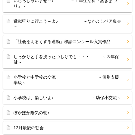
いらっしゃいませ～♪ ～１年生活科「あきまつ
り」～
猛獣狩りに行こう～よ♪ ～なかよしペア集会
～
「社会を明るくする運動」標語コンクール入賞作品
しっかりと手を洗ったつもりでも・・・ ～３年保
健～
小学校と中学校の交流 ～個別支援
学級～
小学校は、楽しいよ♪ ～幼保小交流～
ぽかぽか陽気の朝♪
12月最後の朝会