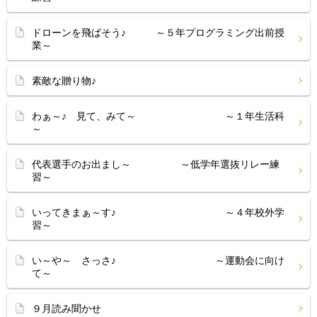
ドローンを飛ばそう♪ ～５年プログラミング出前授
業～
素敵な贈り物♪
わぁ～♪ 見て、みて～ ～１年生活科
～
代表選手のお出まし～ ～低学年選抜リレー練
習～
いってきまぁ～す♪ ～４年校外学
習～
い～や～ さっさ♪ ～運動会に向け
て～
９月読み聞かせ