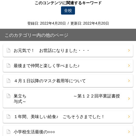
このコンテンツに関連するキーワード
全校
登録日:
2022年4月20日
/
更新日:
2022年4月20日
このカテゴリー内の他のページ
お元気で！ お世話になりました・・・
最後まで仲間と楽しく学べました♪
４月１日以降のマスク着用等について
巣立ち ～第１２２回卒業証書授
与式～
１年間、美味しい給食♪ ごちそうさまでした！
小学校生活最後の○○○