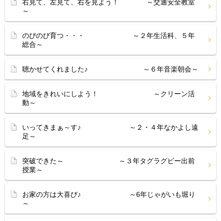
右見て、左見て、右を見よう！ ～交通安全教室
～
のびのび育つ・・・ ～２年生活科、５年
総合～
聴かせてくれました♪ ～６年音楽朝会～
地域をきれいにしよう！ ～クリーン活
動～
いってきまぁ～す♪ ～２・４年なかよし遠
足～
突破できた～ ～３年タグラグビー出前
授業～
お家の方は大喜び♪ ～6年じゃがいも堀り
～