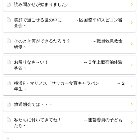
読み聞かせが始まりました♪
笑顔で過ごせる世の中に ～区国際平和スピコン審
査会～
そのとき何ができるだろう？ ～職員救急救命
研修～
お帰りなさ～い！ ～５年上郷宿泊体験
学習～
横浜F・マリノス「サッカー食育キャラバン」 ～２
年生～
放送朝会では・・・
私たちに付いてきてね！ ～運営委員の子ども
たち～