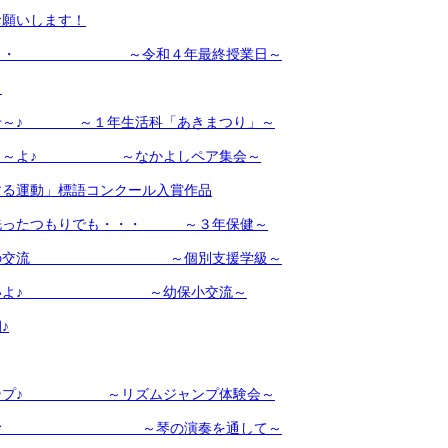
お願いします！
に・・・ ～令和４年最終授業日～
？
せ～♪ ～１年生活科「あきまつり」～
こう～よ♪ ～なかよしペア集会～
する運動」標語コンクール入賞作品
洗ったつもりでも・・・ ～３年保健～
学校の交流 ～個別支援学級～
楽しいよ♪ ～幼保小交流～
♪
ャンプ♪ ～リズムジャンプ体験会～
楽しむ ～琴の演奏を通して～