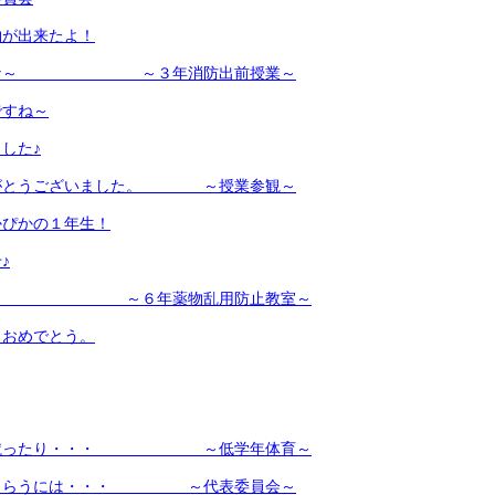
物が出来たよ！
ごいな～ ～３年消防出前授業～
ですね～
した♪
りがとうございました。 ～授業参観～
かぴかの１年生！
♪
！ ～６年薬物乱用防止教室～
！おめでとう。
・蹴ったり・・・ ～低学年体育～
でもらうには・・・ ～代表委員会～