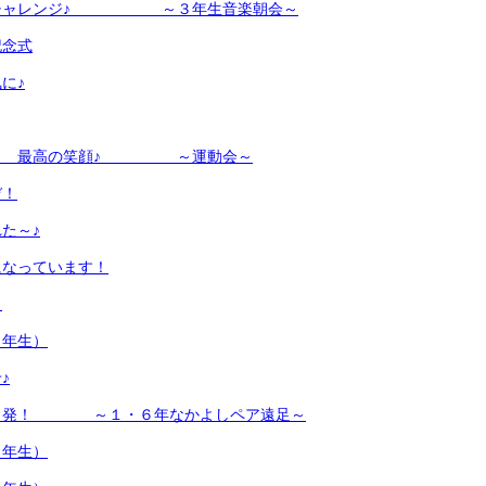
 チャレンジ♪ ～３年生音楽朝会～
記念式
に♪
え！ 最高の笑顔♪ ～運動会～
ぞ！
た～♪
になっています！
！
６年生）
♪
出発！ ～１・６年なかよしペア遠足～
３年生）