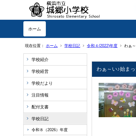
ホーム
現在位置：
ホーム
学校日記
令和４(2022)年度
わ
学校紹介
わぁ～い
学校経営
学校だより
注目情報
配付文書
学校日記
令和８（2026）年度