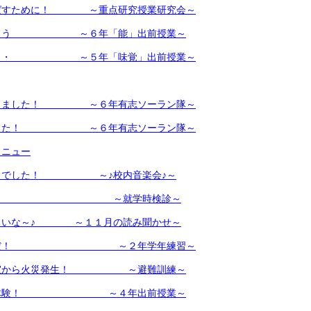
ばすために！ ～重点研究授業研究会～
しもう ～６年「能」出前授業～
・・・ ～５年「味覚」出前授業～
踊りました！ ～６年有志ソーラン隊～
ました！ ～６年有志ソーラン隊～
メニュー
かりでした！ ～♪校内音楽会♪～
るね～♪ ～就学時検診～
ろいな～♪ ～１１月の読み聞かせ～
並んだ！ ～２年学年練習～
員室から火災発生！ ～避難訓練～
ーツ体験！ ～４年出前授業～