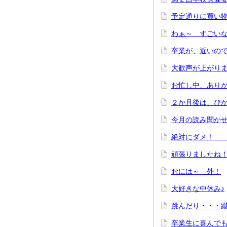
予定通りに買い
わぁ～ す
卒業が、近いの
大歓声が上がりま
お忙し中、あ
２か月後は、ぴ
今月の読み聞かせ
絶対にダメ
頑張りましたね
おには～ 外！
大好きな中休み♪
跳んだり・・
卒業生に喜ん