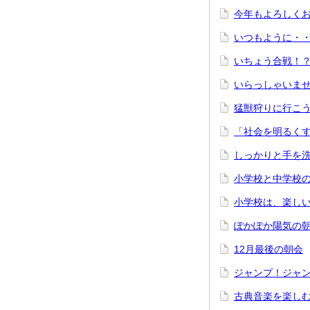
今年もよろしく
いつもよう
いちょう合戦！
いらっしゃいま
猛獣狩りに行
「社会を明るく
しっかりと手を
小学校と中
小学校は、
ぽかぽか陽気の朝
12月最後の朝会
ジャンプ！ジ
古典音楽を