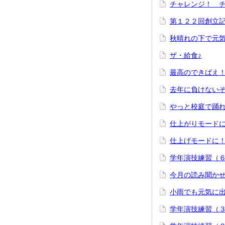
チャレンジ！
第１２２回創立
秋晴れの下で元気
ザ・給食♪
最高のできば
去年に負けない
やっと校庭で踊れ
仕上がりモード
仕上げモードに
学年演技練習（
今月の読み聞かせ
小雨でも元気に
学年演技練習（