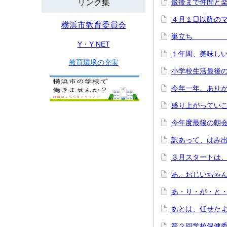
リンク集
最後まで仲間と楽
４月１日以降の
横浜市教育委員会
巣立ち ～
Y・Y NET
１年間、美味しい
教育環境の充実
小学校生活最後の
今年一年、あり
盛り上がって
今年度最後の朝
訳あって、はみ出
３月スタートは、
あ、おじいちゃ
あ・り・が
あとは、任
第２回学校保健