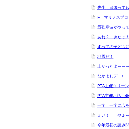
先生、頑張
F．マリノ
最強寒波がやっ
あれ？ き
すべての子ど
地震だ！
上がったよ～
なかよしデー♪
PTA主催クリー
PTA主催お話
一字、一字
えい！ や
今年最初の読み聞