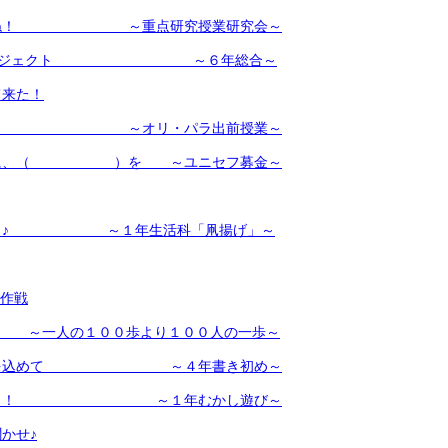
ってね！ ～重点研究授業研究会～
スプロジェクト ～６年総合～
て来た！
たっ！ ～オリ・パラ出前授業～
もに、（ ）を ～ユニセフ募金～
～～♪ ～１年生活科「凧揚げ」～
ン作戦
し会 ～一人の１００歩より１００人の一歩～
に心を込めて ～４年書き初め～
ぁ～！ ～１年むかし遊び～
かせ♪