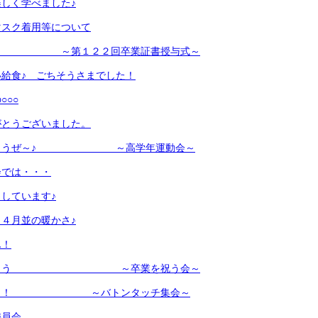
しく学べました♪
マスク着用等について
第１２２回卒業証書授与式～
給食♪ ごちそうさまでした！
○○○
がとうございました。
いこうぜ～♪ ～高学年運動会～
会では・・・
しています♪
４月並の暖かさ♪
ん！
・と・う ～卒業を祝う会～
せたよ！ ～バトンタッチ集会～
委員会