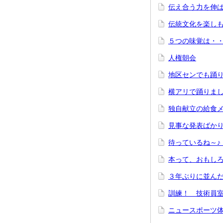
伝え合う力を伸
伝統文化を楽
５つの味覚は
人権朝会
地区センでも
横アリで踊り
独自献立の給食
見事な発表ば
待ってい
本って、おもし
３年ぶりに
訓練！ 技術
ニュースポ