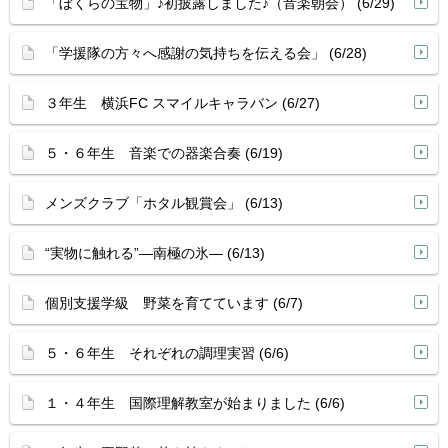
「ぼくらの宝物」♪初披露しました♪（音楽朝会） (6/29)
「学援隊の方々へ感謝の気持ちを伝える会」 (6/28)
３年生 横浜FC スマイルキャラバン (6/27)
５・６年生 音楽での器楽合奏 (6/19)
メンズクラブ「ホタル観賞会」 (6/13)
“実物に触れる”―南極の氷― (6/13)
個別支援学級 野菜を育てています (6/7)
５・６年生 それぞれの調理実習 (6/6)
１・４年生 国際理解教室が始まりました (6/6)