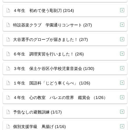
４年生 初めて使う彫刻刀 (2/14)
特設器楽クラブ 学園通りコンサート (2/7)
大谷選手のグローブが届きました！ (2/7)
６年生 調理実習を行いました！ (2/6)
３年生 保土ケ谷区小学校児童音楽会 (1/30)
１年生 国語科「じどう車くらべ」 (1/26)
４年生 心の教室 バレエの世界 鑑賞会 （1/26）
予告なしの避難訓練 (1/17)
個別支援学級 凧揚げ (1/16)