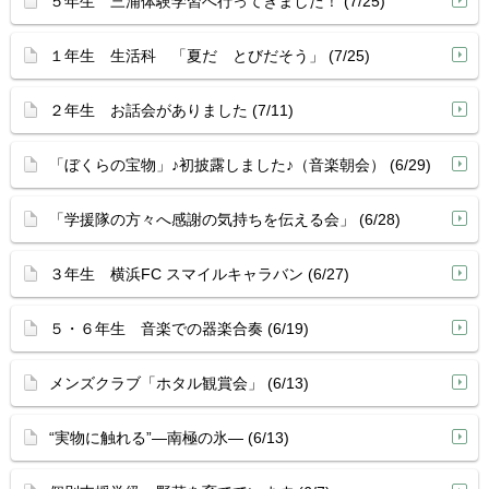
５年生 三浦体験学習へ行ってきました！ (7/25)
１年生 生活科 「夏だ とびだそう」 (7/25)
２年生 お話会がありました (7/11)
「ぼくらの宝物」♪初披露しました♪（音楽朝会） (6/29)
「学援隊の方々へ感謝の気持ちを伝える会」 (6/28)
３年生 横浜FC スマイルキャラバン (6/27)
５・６年生 音楽での器楽合奏 (6/19)
メンズクラブ「ホタル観賞会」 (6/13)
“実物に触れる”―南極の氷― (6/13)