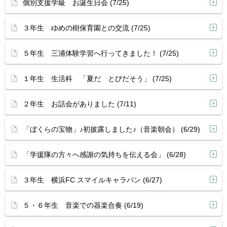
個別支援学級 お誕生日会 (7/25)
３年生 ゆめの樹保育園との交流 (7/25)
５年生 三浦体験学習へ行ってきました！ (7/25)
１年生 生活科 「夏だ とびだそう」 (7/25)
２年生 お話会がありました (7/11)
「ぼくらの宝物」♪初披露しました♪（音楽朝会） (6/29)
「学援隊の方々へ感謝の気持ちを伝える会」 (6/28)
３年生 横浜FC スマイルキャラバン (6/27)
５・６年生 音楽での器楽合奏 (6/19)