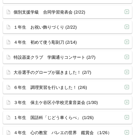
個別支援学級 合同学習発表会 (2/22)
１年生 お祝い飾りづくり (2/22)
４年生 初めて使う彫刻刀 (2/14)
特設器楽クラブ 学園通りコンサート (2/7)
大谷選手のグローブが届きました！ (2/7)
６年生 調理実習を行いました！ (2/6)
３年生 保土ケ谷区小学校児童音楽会 (1/30)
１年生 国語科「じどう車くらべ」 (1/26)
４年生 心の教室 バレエの世界 鑑賞会 （1/26）