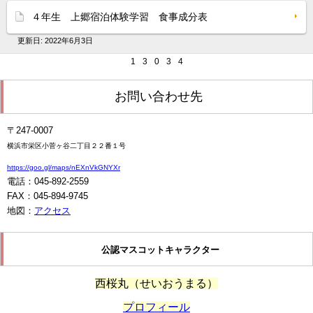
４年生 上郷宿泊体験学習 食事成分表
更新日:
2022年6月3日
1
3
0
3
4
お問い合わせ先
〒247-0007
横浜市栄区小菅ヶ谷二丁目２２番１号
https://goo.gl/maps/nEXnVkGNYXr
電話：045-892-2559
FAX：045-894-9745
地図：
アクセス
公認マスコットキャラクター
西桜丸（せいおうまる）
プロフィール