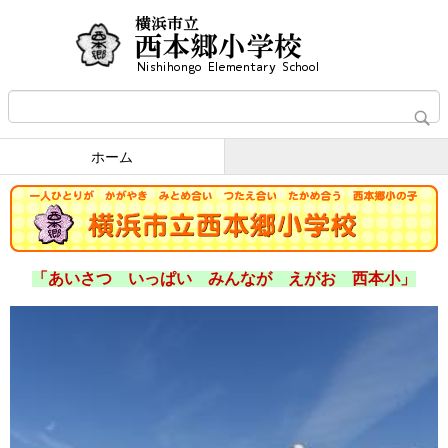
ホーム
「あいさつ いっぱい みんなが えがお 西本小」