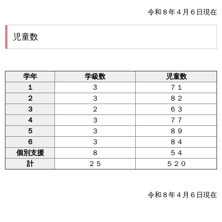
令和８年４月６日現在
児童数
学年
学級数
児童数
１
3
７１
２
３
８２
３
２
６３
４
３
７７
５
３
８９
６
３
８４
個別支援
８
５４
計
２５
５２０
令和８年４月６日現在