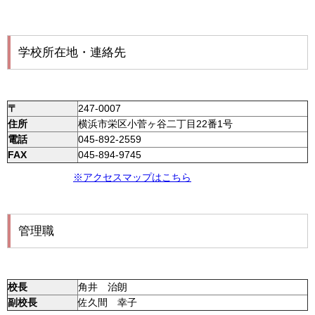
学校所在地・連絡先
〒
247-0007
住所
横浜市栄区小菅ヶ谷二丁目22番1号
電話
045-892-2559
FAX
045-894-9745
※アクセスマップはこちら
管理職
校長
⻆
井
治朗
副校長
佐久間 幸子