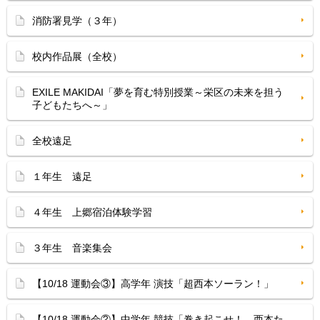
消防署見学（３年）
校内作品展（全校）
EXILE MAKIDAI「夢を育む特別授業～栄区の未来を担う
子どもたちへ～」
全校遠足
１年生 遠足
４年生 上郷宿泊体験学習
３年生 音楽集会
【10/18 運動会③】高学年 演技「超西本ソーラン！」
【10/18 運動会②】中学年 競技「巻き起こせ！ 西本た