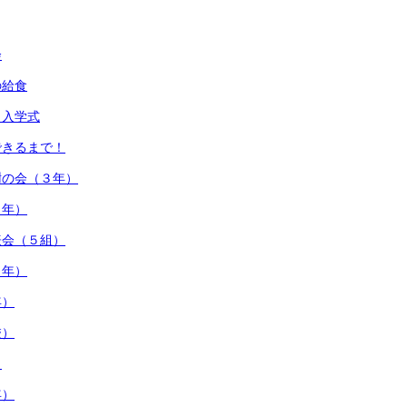
会
の給食
・入学式
できるまで！
謝の会（３年）
２年）
表会（５組）
５年）
年）
校）
）
年）