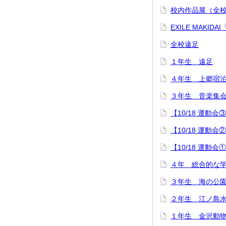
校内作品展（全
EXILE MAK
全校遠足
１年生 遠足
４年生 上郷宿
３年生 音楽集
【10/18 運動
【10/18 運
【10/18 運動
４年 総合的な
３年生 海の公
２年生 江ノ島
１年生 金沢動