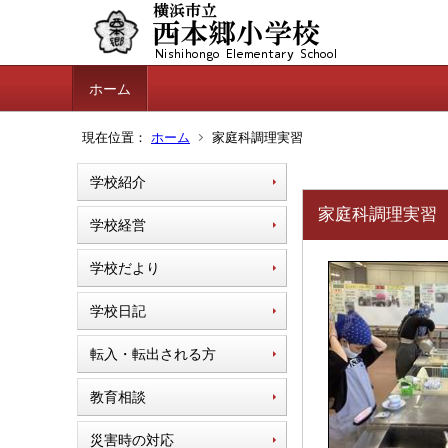
ホーム
現在位置：
ホーム
家庭科調理実習
学校紹介
家庭科調理実習
学校経営
学校だより
学校日記
転入・転出される方
教育相談
災害時の対応