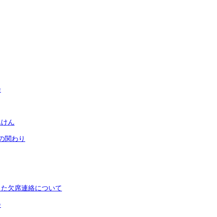
会
んけん
の関わり
した欠席連絡について
会