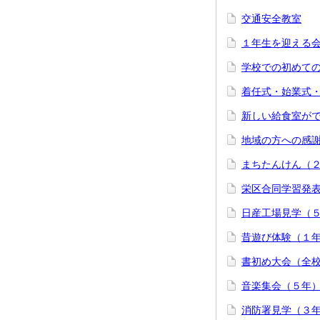
交通安全教室
１年生を迎える
学校での初めて
着任式・始業式
新しい給食室が
地域の方への感
まちたんけん（
栄区合同学習発
日産工場見学（
昔遊び体験（１
書初め大会（全
音楽集会（５年
消防署見学（３