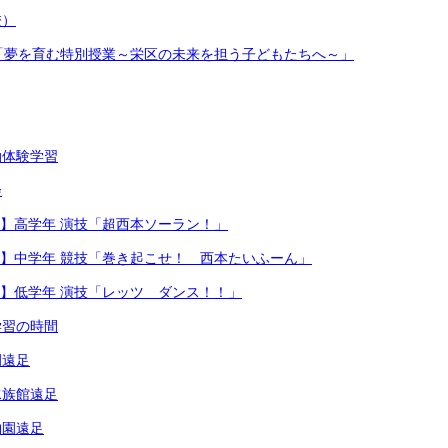
校）
IDAI「夢を育む特別授業～栄区の未来を担う子どもたちへ～」
泊体験学習
会
会③】高学年 演技「超西本ソーラン！」
動会②】中学年 競技「巻き起こせ！ 西本たいふーん」
会①】低学年 演技「レッツ ダンス！！」
学習の時間
園遠足
水族館遠足
物園遠足