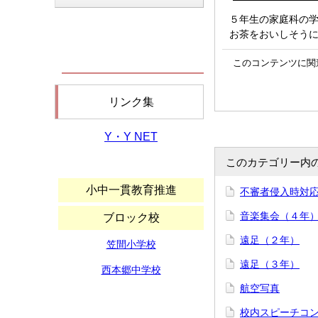
５年生の家庭科の
お茶をおいしそう
このコンテンツに関
リンク集
Y・Y NET
このカテゴリー内
小中一貫教育推進
不審者侵入時対
音楽集会（４年
ブロック校
遠足（２年）
笠間小学校
遠足（３年）
西本郷中学校
航空写真
校内スピーチコ