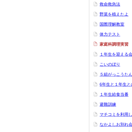
救命救急法
野菜を植えたよ
国際理解教室
体力テスト
家庭科調理実習
１年生を迎える
こいのぼり
５組がっこうた
6年生と１年生と
１年生給食当番
避難訓練
マチコミを利用
なかよしお別れ