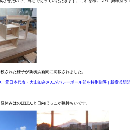
成させたので、自宅で使っていただきます。これを機にDIYに興味持っ
来校された様子が新横浜新聞に掲載されました。
、元日本代表・大山加奈さんがバレーボール部を特別指導 | 新横浜新聞（しんよこ
、昼休みはのほほんと日向ぼっこが気持ちいです。