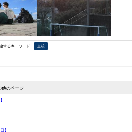
連するキーワード
全校
の他のページ
日】
】
4日】