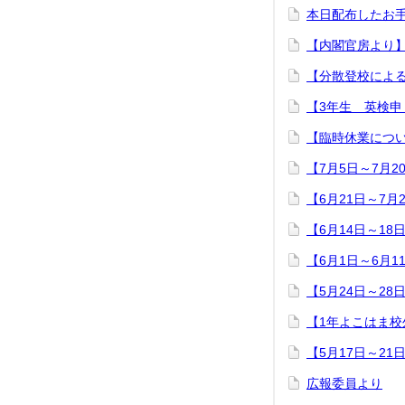
本日配布したお
【内閣官房より
【分散登校によ
【3年生 英検
【臨時休業につ
【7月5日～7月2
【6月21日～7月
【6月14日～18
【6月1日～6月1
【5月24日～28
【1年よこはま校
【5月17日～21
広報委員より