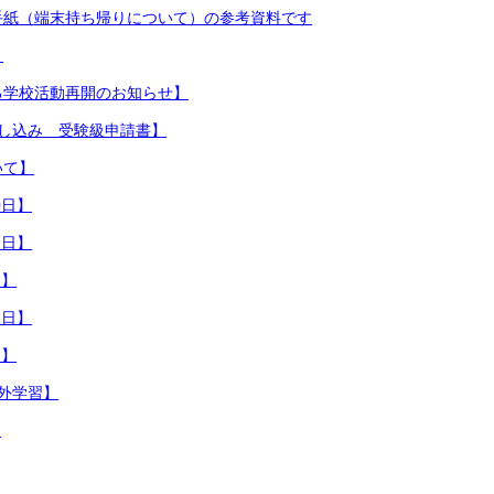
手紙（端末持ち帰りについて）の参考資料です
】
る学校活動再開のお知らせ】
申し込み 受験級申請書】
いて】
0日】
2日】
日】
1日】
日】
外学習】
日