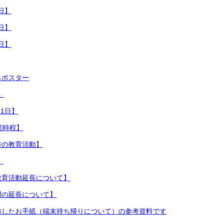
9日】
2日】
5日】
らポスター
】
月1日】
業時程】
降の教育活動】
】
教育活動延長について】
間の延長について】
配布したお手紙（端末持ち帰りについて）の参考資料です