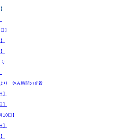
日】
】
4日】
日】
日】
より
】
員より 休み時間の光景
4日】
7日】
月10日】
6日】
日】