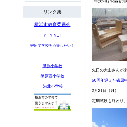
1年技術は製品を完
リンク集
横浜市教育委員会
Y・Y NET
寄附で学校を応援したい！
篠原小学校
先日の大山さんが
篠原西小学校
50周年迎えた篠原中
港北小学校
2月21日（月）
定期試験も終わり