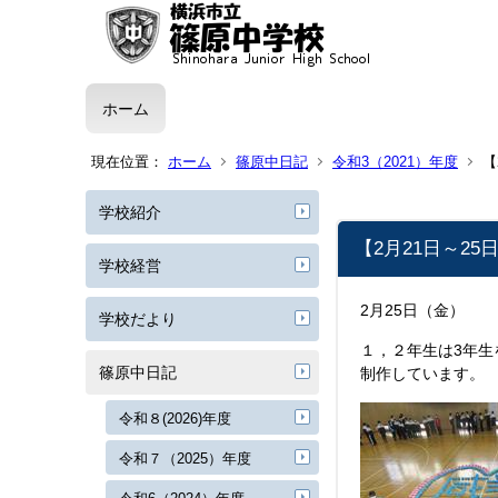
ホーム
現在位置：
ホーム
篠原中日記
令和3（2021）年度
【
学校紹介
【2月21日～25
学校経営
2月25日（金）
学校だより
１，２年生は3年
篠原中日記
制作しています。
令和８(2026)年度
令和７（2025）年度