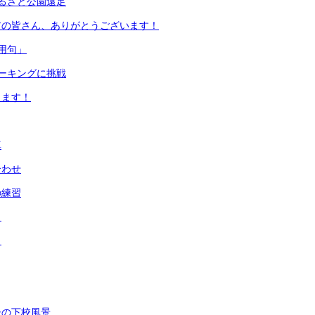
るさと公園遠足
アの皆さん、ありがとうございます！
用句」
ーキングに挑戦
します！
真
合わせ
の練習
２
１
後の下校風景