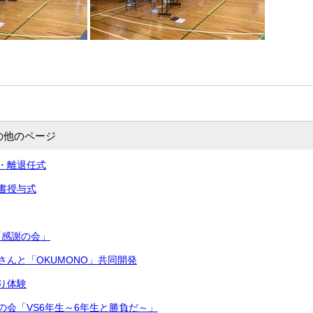
の他のページ
・離退任式
書授与式
「感謝の会」
さんと「OKUMONO」共同開発
り体験
の会「VS6年生～6年生と勝負だ～」