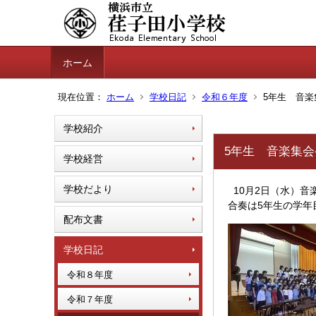
ホーム
現在位置：
ホーム
学校日記
令和６年度
5年生 音楽
学校紹介
5年生 音楽集会
学校経営
学校だより
10月2日（水）音
合奏は5年生の学
配布文書
学校日記
令和８年度
令和７年度