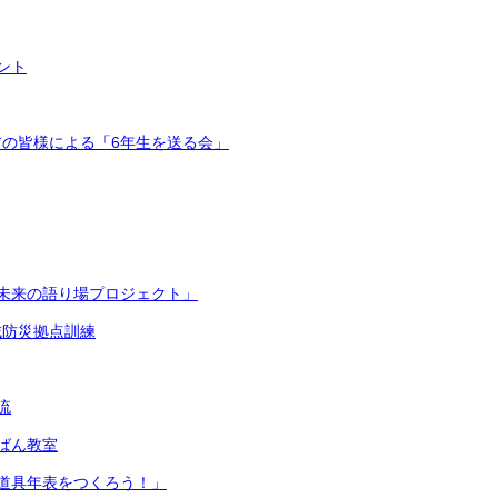
ント
の皆様による「6年生を送る会」
未来の語り場プロジェクト」
域防災拠点訓練
流
ばん教室
道具年表をつくろう！」