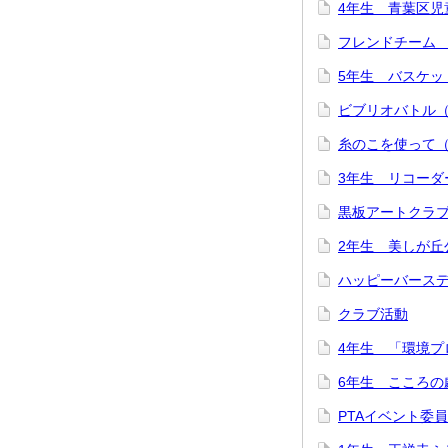
4年生 青葉区児
フレンドチーム
5年生 バスケッ
ビブリオバトル
糸のこを使って（
3年生 リコーダー
黒板アートクラ
2年生 美しが丘
ハッピーバース
クラブ活動
4年生 「環境プ
6年生 こころの
PTAイベント委