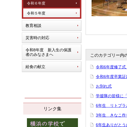
令和６年度
令和５年度
教育相談
災害時の対応
令和8年度 新入生の保護
者のみなさまへ
このカテゴリー内
給食の献立
令和6年度修了式
令和6年度卒業証
お別れ式
学援隊の皆様に
6年生 リトプラ
リンク集
3年生 きなこ作
6年生ありがとう