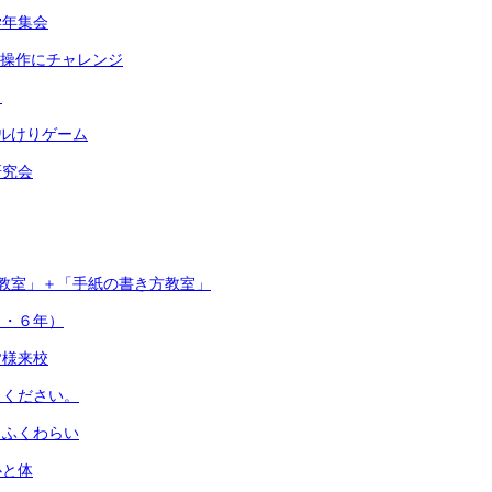
学年集会
具操作にチャレンジ
ト
ルけりゲーム
研究会
教室」＋「手紙の書き方教室」
５・６年）
皆様来校
えください。
 ふくわらい
心と体