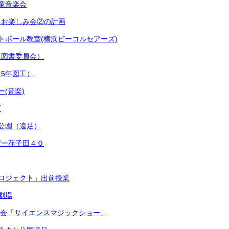
童音楽会
 お楽しみ会②の計画
トボール教室(横浜ビーコルセアーズ)
（図書委員会）
5年図工）
(音楽)
ブ
公園（遠足）
デー荏子田４０
ロジェクト」出前授業
劇場
員会「サイエンスマジックショー」