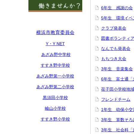
6年生 感謝の会
5年生 環境イベ
クラブ発表会
横浜市教育委員会
図書ボランティア
Y・Y NET
なんでも発表会
あざみ野中学校
もちつき大会
すすき野中学校
3年生 音楽集会
あざみ野第一小学校
6年生 富士通「
あざみ野第二小学校
荏子田小学校地
黒須田小学校
フレンドチーム
嶮山小学校
1年生 幼保小交
すすき野小学校
3年生 算数そろ
3年生 社会科「