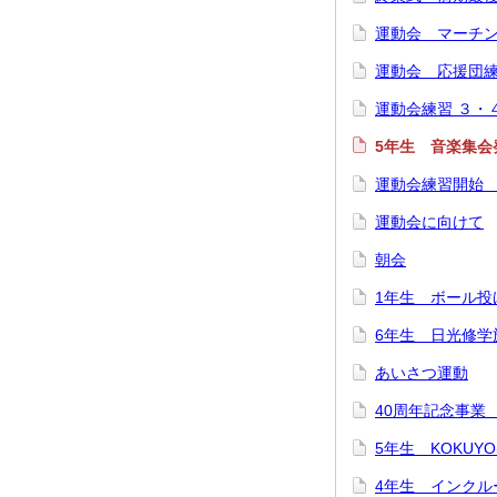
運動会 マーチ
運動会 応援団
運動会練習 ３・
5年生 音楽集会
運動会練習開始
運動会に向けて
朝会
1年生 ボール投
6年生 日光修学
あいさつ運動
40周年記念事業
5年生 KOKU
4年生 インクル