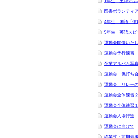
1年生 王禅寺ふ
図書ボランティ
4年生 国語「慣
5年生 英語スピ
運動会開催いた
運動会予行練習
卒業アルバム写
運動会 係打ち
運動会 リレー
運動会全体練習
運動会全体練習
運動会入場行進
運動会に向けて
終業式・前期最