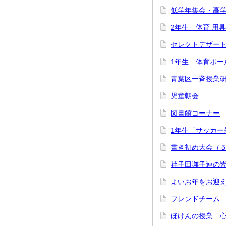
低学年集会・高
2年生 体育 用
セレクトデザー
1年生 体育ボー
青葉区一斉授業
児童朝会
図書館コーナー
1年生「サッカー
書き初め大会（
荏子田囃子連の
よいお年をお迎
フレンドチーム
ほけんの授業 