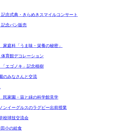
 記念式典・きらめきスマイルコンサート
 記念パン販売
 家庭科「うま味・栄養の秘密」
 体育館デコレーション
 「エゴノキ」記念植樹
園のみなさんと交流
ム
 民家園・宙と緑の科学館見学
ノンイーグルスのラグビー出前授業
学校球技交流会
子田小の給食