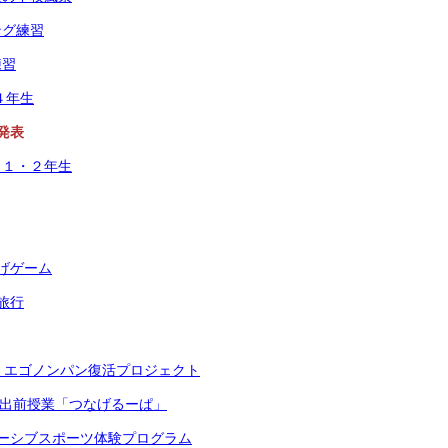
ング練習
練習
４年生
発表
 １・２年生
げゲーム
旅行
 エゴノンパン復活プロジェクト
YO出前授業「つなげるーぱ」
ーシブスポーツ体験プログラム