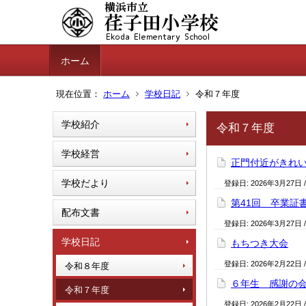
ホーム
現在位置：
ホーム
学校日記
令和７年度
学校紹介
令和７年度
学校経営
正門付近がきれ
学校だより
登録日:
2026年3月27日
第41回 卒業証
配布文書
登録日:
2026年3月27日
学校日記
もちつき大会
登録日:
2026年2月22日
令和８年度
６年生 感謝の
令和７年度
登録日:
2026年2月22日