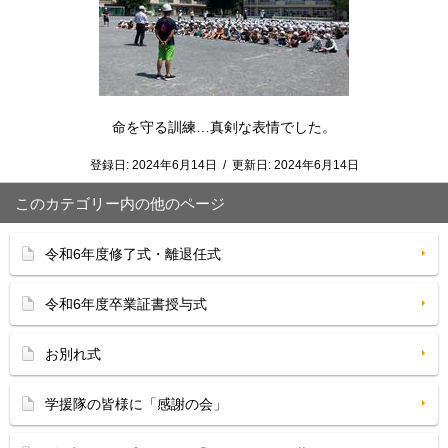
命を守る訓練…真剣な表情でした。
登録日:
2024年6月14日
/
更新日:
2024年6月14日
このカテゴリー内の他のページ
令和6年度修了式・離退任式
令和6年度卒業証書授与式
お別れ式
学援隊の皆様に「感謝の会」