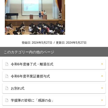
登録日:
2024年5月27日
/
更新日:
2024年5月27日
このカテゴリー内の他のページ
令和6年度修了式・離退任式
令和6年度卒業証書授与式
お別れ式
学援隊の皆様に「感謝の会」