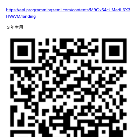
https://api.programmingzemi.com/contents/M9Gx54cUMadL6X3
HWiVM/landing
３年生用