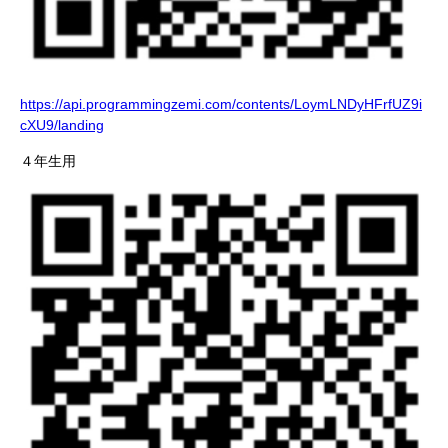
https://api.programmingzemi.com/contents/LoymLNDyHFrfUZ9i
cXU9/landing
４年生用