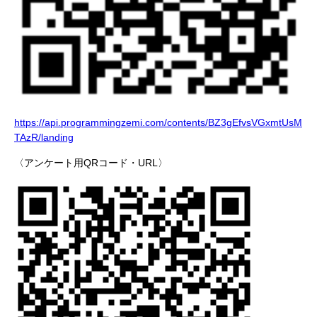
https://api.programmingzemi.com/contents/BZ3gEfvsVGxmtUsM
TAzR/landing
〈アンケート用QRコード・URL〉