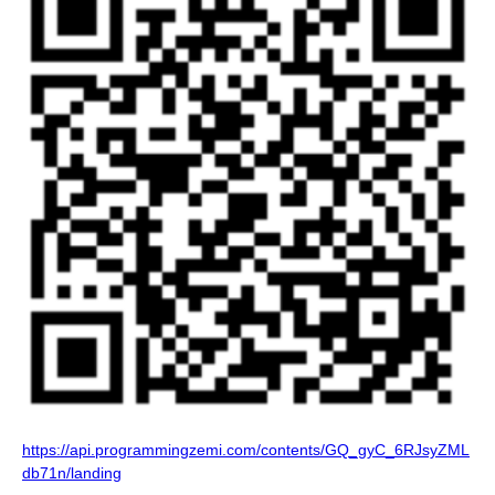
https://api.programmingzemi.com/contents/GQ_gyC_6RJsyZML
db71n/landing