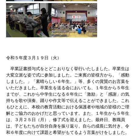
令和５年度３月１９日（火）
卒業証書授与式をとどこおりなく挙行いたしました。卒業生は
大変立派な姿で式に参加しました。ご来賓の皆様方から、「感動
しました。」「素晴らしい６年生。」等、多くの賞賛のお言葉を
いただきました。卒業生を送る会においても、１年生から５年生
までが、これから中学生になる６年生に「激励」と「感謝」の気
持ちを歌や演奏、踊りや作文等で伝えることができました。これ
もひとえに、本校の教育活動における保護者や地域の皆様のご理
解とご協力のおかげだと思っています。また、１年生から５年生
は、３月２５日（月）、修了式を迎えました。最終日、教職員
は、子どもたちが自分自身を振り返り、自らの成長に気付き、令
和６年度に向けて課題と希望がもてるよう言葉がけをしました。