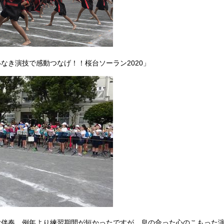
なき演技で感動つなげ！！桜台ソーラン2020」
歌伴奏。例年より練習期間が短かったですが、息の合った心のこもった