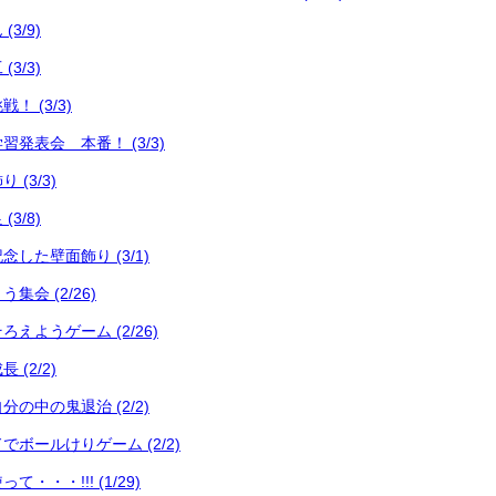
3/9)
3/3)
 (3/3)
発表会 本番！ (3/3)
(3/3)
3/8)
した壁面飾り (3/1)
会 (2/26)
えようゲーム (2/26)
(2/2)
の中の鬼退治 (2/2)
ボールけりゲーム (2/2)
・・・!!! (1/29)