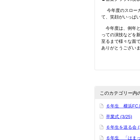
今年度のスローガ
て、笑顔がいっぱ
今年度は、例年と
っての演技などを
至るまで様々な面
ありがとうござい
このカテゴリー内
６年生 横浜FCと
卒業式 (3/25)
６年生を送る会 (3
６年生 「はまっ