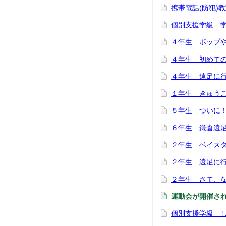
携帯電話(防犯)教
個別支援学級 学級
４年生 ポップや帯
４年生 初めての彫刻
４年生 遠足に行っ
１年生 きゅうこん
５年生 ついに！稲
６年生 鎌倉遠足 (
２年生 ベイスター
２年生 遠足に行っ
２年生 さて、なん
運動会が開催されま
個別支援学級 しい