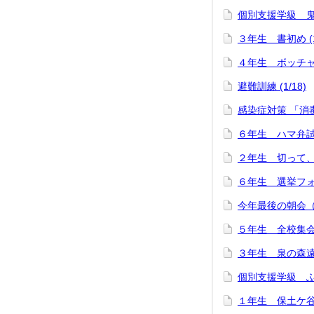
個別支援学級 鬼の
３年生 書初め (1
４年生 ボッチャ体験
避難訓練 (1/18)
感染症対策 「消毒作
６年生 ハマ弁試食会
２年生 切って、ひ
６年生 選挙フォーラ
今年最後の朝会（1
５年生 全校集会が
３年生 泉の森遠足
個別支援学級 ふれ
１年生 保土ケ谷公園