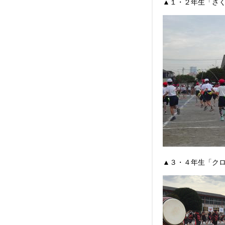
▲１・２年生「さく
▲３・４年生「クロ