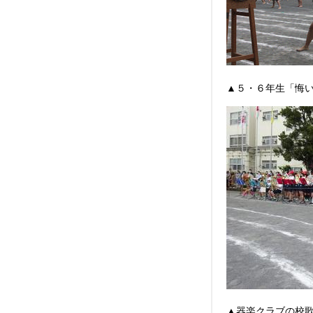
▲５・６年生「悔い
▲器楽クラブの校