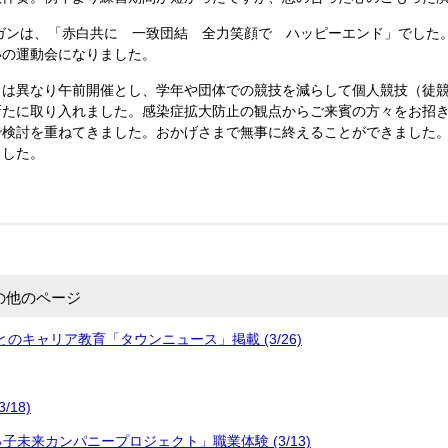
ンは、「赤白共に 一致団結 全力笑顔で ハッピーエンド」でした。
いの運動会になりました。
は異なり午前開催とし、学年や団体での競技を減らして個人競技（徒競
新たに取り入れました。感染症拡大防止の観点からご来賓の方々をお招
で検討を重ねてきました。おかげさまで無事に終えることができました
ました。
の他のページ
のキャリア教育「タウンニュース」掲載 (3/26)
/18)
子未来カンパニープロジェクト」職業体験 (3/13)