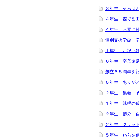
３年生 そろばん (
４年生 森で図工 (
４年生 お琴に挑戦！
個別支援学級 学習
１年生 お祝い飾り 
６年生 卒業遠足 (
創立６５周年を記念
５年生 ありがとう集
２年生 集会 そろ
１年生 球根の成長 
２年生 節分 自分
２年生 グリッドで
５年生 わらを使って