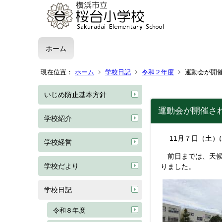
ホーム
現在位置：
ホーム
学校日記
令和２年度
運動会が開催さ
いじめ防止基本方針
運動会が開催されま
学校紹介
11月７日（土）
学校経営
前日までは、天候
学校だより
りました。
学校日記
令和８年度