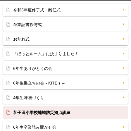
令和5年度修了式・離任式
卒業証書授与式
お別れ式
「ほっとルーム」に決まりました！
6年生ありがとうの会
6年生巣立ちの会～KITEｓ～
4年生味噌づくり
荏子田小学校地域防災拠点訓練
6年生卒業読み聞かせ会