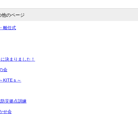
の他のページ
・離任式
」に決まりました！
の会
KITEｓ～
域防災拠点訓練
かせ会