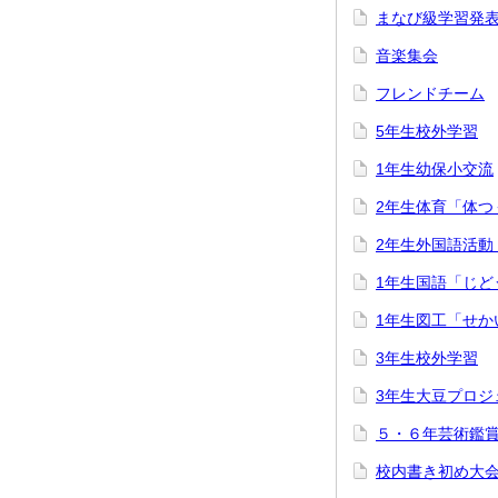
まなび級学習発
音楽集会
フレンドチーム
5年生校外学習
1年生幼保小交流
2年生体育「体つ
2年生外国語活動
1年生国語「じど
1年生図工「せか
3年生校外学習
3年生大豆プロジ
５・６年芸術鑑
校内書き初め大