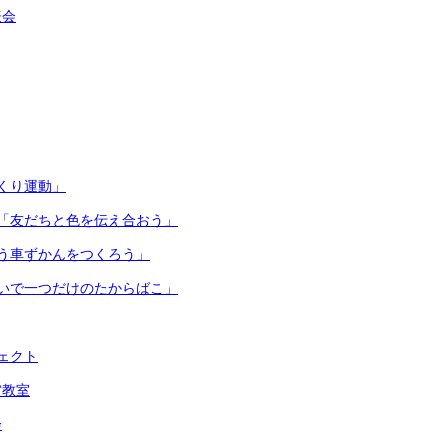
表会
くり運動」
「友だちと色を伝え合おう」
う車ずかんをつくろう」
いで一つだけのたからばこ」
ェクト
賞教室
会