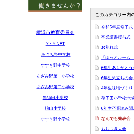
このカテゴリー内
令和5年度修了式
横浜市教育委員会
卒業証書授与式
Y・Y NET
お別れ式
あざみ野中学校
「ほっとルーム
すすき野中学校
6年生ありがとう
あざみ野第一小学校
6年生巣立ちの会～
あざみ野第二小学校
4年生味噌づくり
黒須田小学校
荏子田小学校地
嶮山小学校
6年生卒業読み聞
なんでも発表会
すすき野小学校
もちつき大会