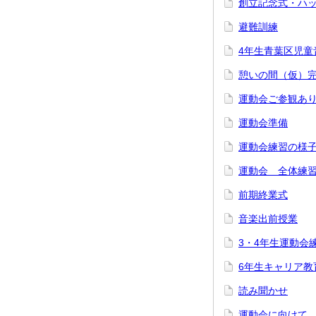
創立記念式・ハ
避難訓練
4年生青葉区児童
憩いの間（仮）
運動会ご参観あ
運動会準備
運動会練習の様
運動会 全体練
前期終業式
音楽出前授業
3・4年生運動会
6年生キャリア教
読み聞かせ
運動会に向けて