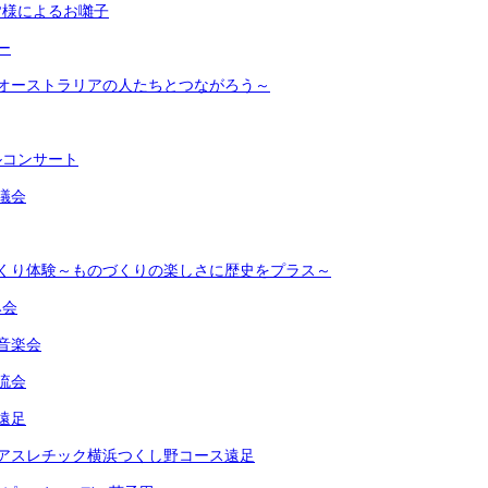
皆様によるお囃子
ー
～オーストラリアの人たちとつながろう～
ルコンサート
議会
づくり体験～ものづくりの楽しさに歴史をプラス～
み会
音楽会
流会
遠足
ドアスレチック横浜つくし野コース遠足