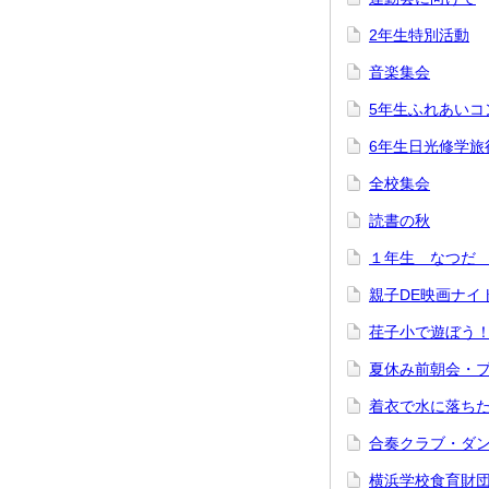
2年生特別活動
音楽集会
5年生ふれあいコ
6年生日光修学旅
全校集会
読書の秋
１年生 なつだ
親子DE映画ナイト
荏子小で遊ぼう！2
夏休み前朝会・
着衣で水に落ち
合奏クラブ・ダ
横浜学校食育財団