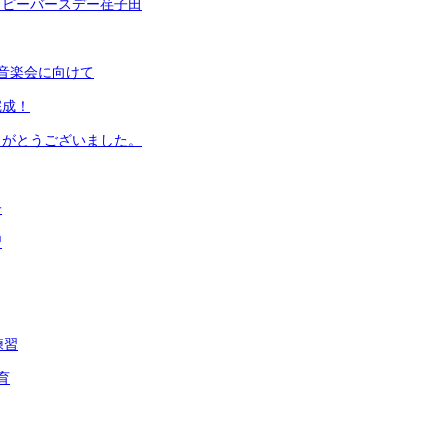
ッピーバースデー荏子田
音楽会に向けて
完成！
りがとうございました。
子
習
練習
育