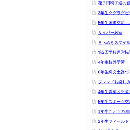
荏子田囃子連の
3年生タグラグビ
5年生国際交流
サイバー教室
きらめきスマイ
第2回学校運営協
4年生校外学習
6年生縄文土器
フレンドお楽し
4年生青葉区児童
5年生スポーツ交
1年生こどもの国
2年生フィール