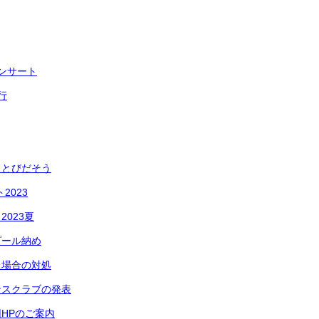
ンサート
行
 とびだそう
2023
023夏
プール納め
た場合の対処
ンスクラブの発表
HPのご案内