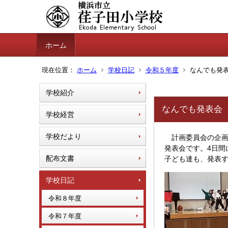
ホーム
現在位置：
ホーム
学校日記
令和５年度
なんでも発
学校紹介
なんでも発表会
学校経営
学校だより
計画委員会の企画
発表会です。4日
配布文書
子ども達も、発表す
学校日記
令和８年度
令和７年度