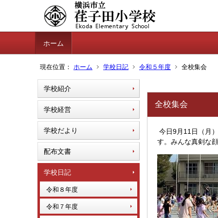
ホーム
現在位置：
ホーム
学校日記
令和５年度
全校集会
学校紹介
全校集会
学校経営
学校だより
今日9月11日（月
す。みんな真剣な
配布文書
学校日記
令和８年度
令和７年度