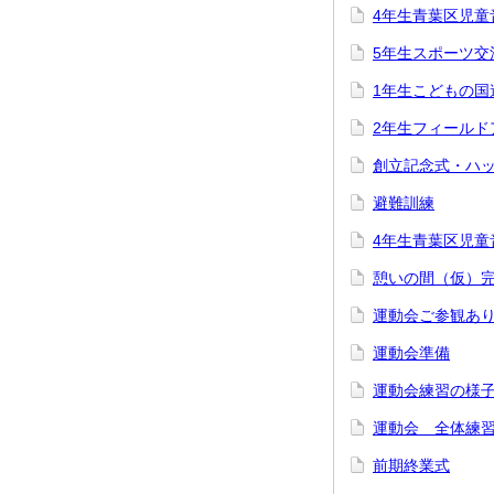
4年生青葉区児童
5年生スポーツ交
1年生こどもの国
2年生フィール
創立記念式・ハ
避難訓練
4年生青葉区児童
憩いの間（仮）
運動会ご参観あ
運動会準備
運動会練習の様
運動会 全体練
前期終業式