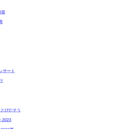
練習
育
ンサート
行
 とびだそう
2023