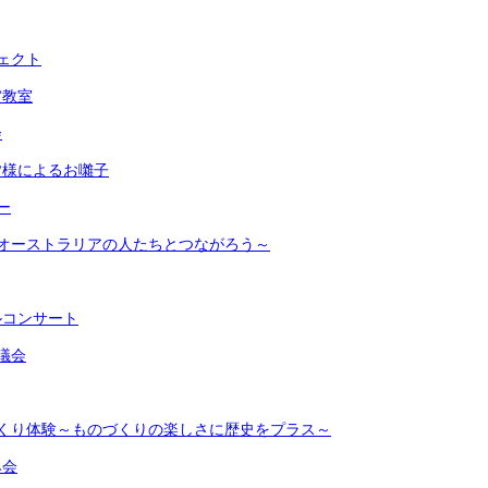
ェクト
賞教室
会
皆様によるお囃子
ー
～オーストラリアの人たちとつながろう～
ルコンサート
議会
づくり体験～ものづくりの楽しさに歴史をプラス～
み会