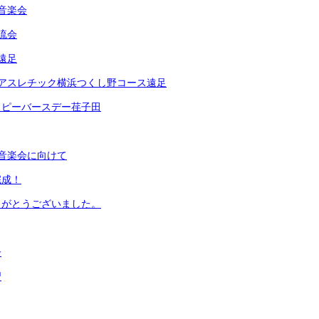
音楽会
流会
遠足
ドアスレチック横浜つくし野コース遠足
ッピーバースデー荏子田
音楽会に向けて
完成！
りがとうございました。
子
習