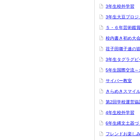
3年生校外学習
3年生大豆プロジ
５・６年芸術鑑
校内書き初め大
荏子田囃子連の
3年生タグラグビ
5年生国際交流
サイバー教室
きらめきスマイ
第2回学校運営協
4年生校外学習
6年生縄文土器
フレンドお楽し