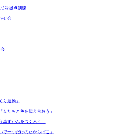
域防災拠点訓練
かせ会
表会
くり運動」
「友だちと色を伝え合おう」
う車ずかんをつくろう」
いで一つだけのたからばこ」