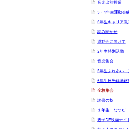
音楽出前授業
3・4年生運動会
6年生キャリア教
読み聞かせ
運動会に向けて
2年生特別活動
音楽集会
5年生ふれあいコ
6年生日光修学旅
全校集会
読書の秋
１年生 なつだ
親子DE映画ナイト