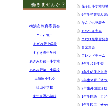
荏子田小学校地
6年生卒業読み聞
なんでも発表会
横浜市教育委員会
もちつき大会
Y・Y NET
まなび級学習発
あざみ野中学校
音楽集会
すすき野中学校
フレンドチーム
あざみ野第一小学校
5年生校外学習
あざみ野第二小学校
1年生幼保小交流
黒須田小学校
2年生体育「体つ
嶮山小学校
2年生外国語活動
すすき野小学校
1年生国語「じど
1年生図工「せか