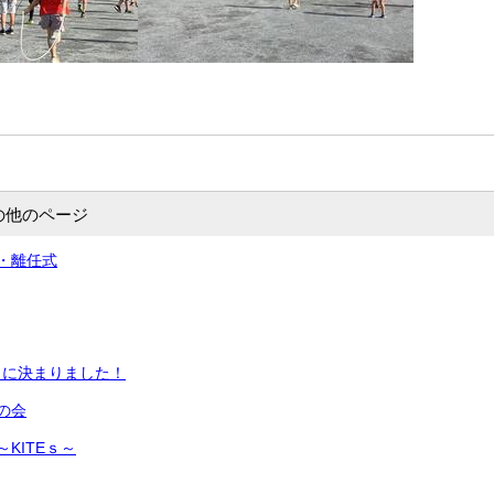
の他のページ
・離任式
」に決まりました！
の会
KITEｓ～