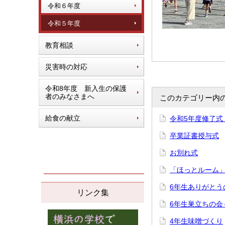
令和６年度
令和５年度
教育相談
災害時の対応
令和8年度 新入生の保護
者のみなさまへ
このカテゴリー内
給食の献立
令和5年度修了式
卒業証書授与式
お別れ式
「ほっとルーム
6年生ありがとう
リンク集
6年生巣立ちの会～
4年生味噌づくり