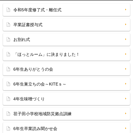
令和5年度修了式・離任式
卒業証書授与式
お別れ式
「ほっとルーム」に決まりました！
6年生ありがとうの会
6年生巣立ちの会～KITEｓ～
4年生味噌づくり
荏子田小学校地域防災拠点訓練
6年生卒業読み聞かせ会