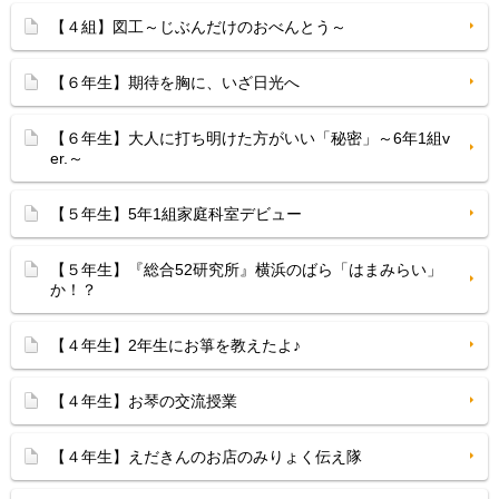
【４組】図工～じぶんだけのおべんとう～
【６年生】期待を胸に、いざ日光へ
【６年生】大人に打ち明けた方がいい「秘密」～6年1組v
er.～
【５年生】5年1組家庭科室デビュー
【５年生】『総合52研究所』横浜のばら「はまみらい」
か！？
【４年生】2年生にお箏を教えたよ♪
【４年生】お琴の交流授業
【４年生】えだきんのお店のみりょく伝え隊