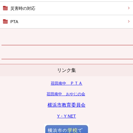
災害時の対応
PTA
リンク集
ＰＴＡ
荏田南中
荏田南中
おやじの会
横浜市教育委員会
Y・Y NET