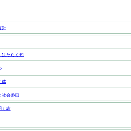
方針
 はたらく知
心
な体
と社会参画
開く志