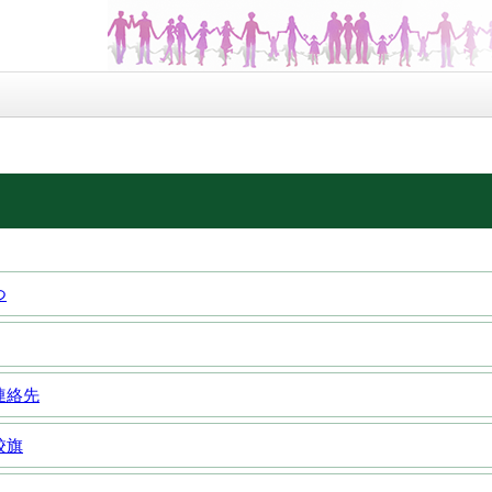
つ
連絡先
校旗