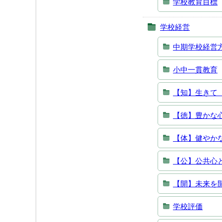
学校教育目標
学校経営
中期学校経営
小中一貫教育
【知】生きて
【徳】豊かな
【体】健やか
【公】公共心
【開】未来を
学校評価