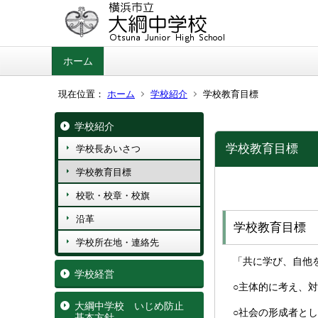
ホーム
現在位置：
ホーム
学校紹介
学校教育目標
学校紹介
学校教育目標
学校長あいさつ
学校教育目標
校歌・校章・校旗
沿革
学校教育目標
学校所在地・連絡先
「共に学び、自他
学校経営
○主体的に考え、
大綱中学校 いじめ防止
○社会の形成者と
基本方針