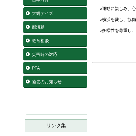
○運動に親しみ、
大綱デイズ
○横浜を愛し、協
部活動
○多様性を尊重し
教育相談
災害時の対応
PTA
過去のお知らせ
リンク集