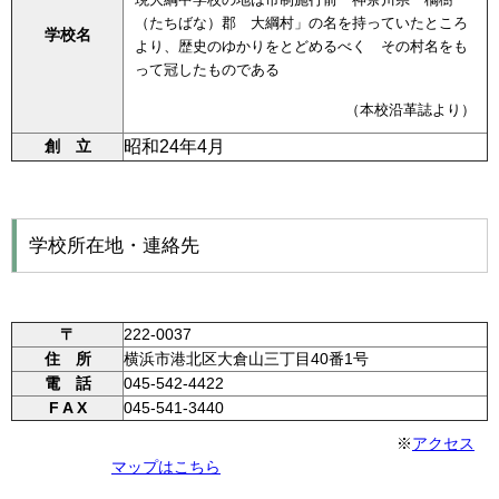
（たちばな）郡 大綱村」の名を持っていたところ
学校名
より、歴史のゆかりをとどめるべく その村名をも
って冠したものである
（本校沿革誌より）
創 立
昭和24年4月
学校所在地・連絡先
〒
222-0037
住 所
横浜市港北区大倉山三丁目40番1号
電 話
045-542-4422
F A X
045-541-3440
※
アクセス
マップはこちら