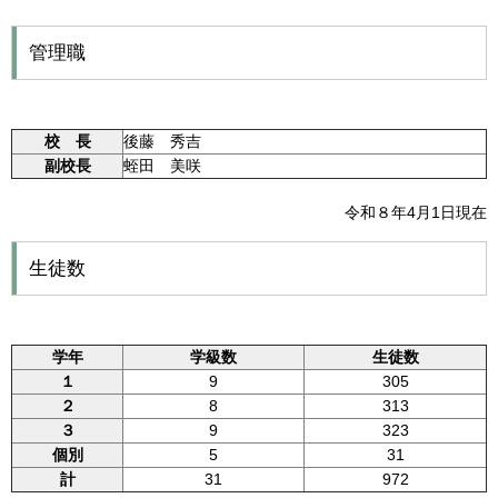
管理職
校 長
後藤 秀吉
副校長
蛭田 美咲
令和８年4月1日現在
生徒数
学年
学級数
生徒数
１
9
305
２
8
313
３
9
323
個別
5
31
計
31
972