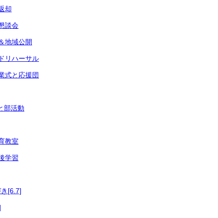
ト返却
・懇談会
式＆地域公開
ンドリハーサル
終業式と応援団
付と部活動
食育教室
事後学習
6.7]
]