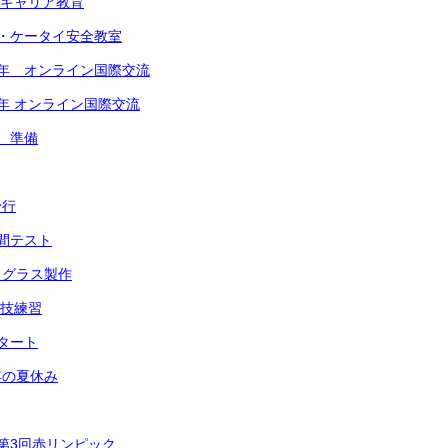
年 キャリア教育
ホ・ケータイ安全教室
】2学年 オンライン国際交流
1学年 オンライン国際交流
祭 準備
予行
中間テスト
ドグラス製作
演技練習
スタート
年の夏休み
 第3回赤リンピック