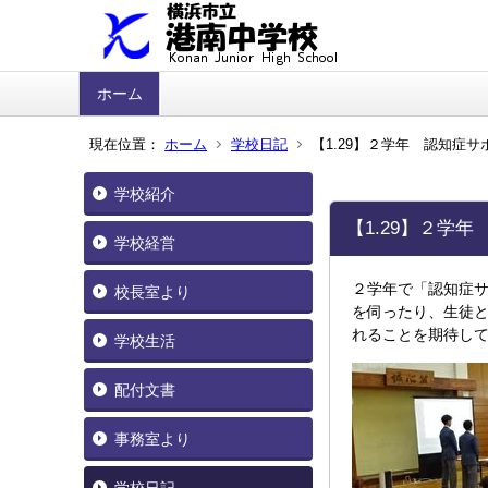
ホーム
現在位置：
ホーム
学校日記
【1.29】２学年 認知症
学校紹介
【1.29】２学
学校経営
２学年で「認知症
校長室より
を伺ったり、生徒
れることを期待し
学校生活
配付文書
事務室より