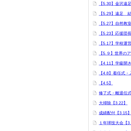
【5.30】金沢遠
【5.29】遠足 
【5.27】自然教
【5.23】応援団
【5.17】学校運
【5.９】世界の
【4.11】学級開
【4.8】着任式・
【4.5】
修了式・離退任式【
大掃除【3.22】
成績配付【3.15
１年球技大会【3.