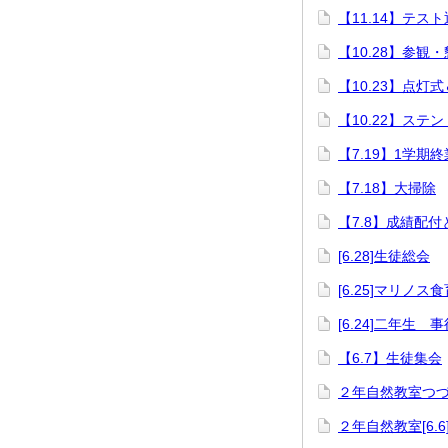
【11.14】テス
【10.28】参観
【10.23】点灯
【10.22】ステ
【7.19】1学期
【7.18】大掃除
【7.8】成績配
[6.28]生徒総会
[6.25]マリノス
[6.24]二年生 
【6.7】生徒集会
２年自然教室つづき[
２年自然教室[6.6