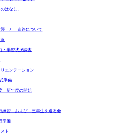
ちのはなし」
足
大空襲 と 進路について
状況
学力・学習状況調査
ク
動オリエンテーション
学式準備
年度 新年度の開始
予行練習 および 三年生を送る会
行準備
テスト