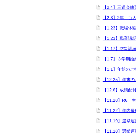
【2.4】三送会練
【2.3】2年 百
【1.23】職場体
【1.23】職業講
【1.17】防災訓
【1.7】３学期始
【1.1】年始のご
【12.25】年末
【12.6】成績配
【11.28】R6
【11.22】年内
【11.19】選挙
【11.18】選挙運