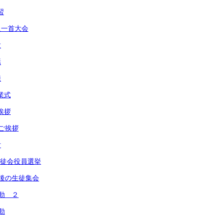
習
人一首大会
験
話
練
業式
挨拶
のご挨拶
付
 生徒会役員選挙
最後の生徒集会
運動 ２
動