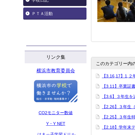
学校日記
ＰＴＡ活動
リンク集
このカテゴリー内
横浜市教育委員会
【3.16,17】1
【3.11】卒業証
【3.6】３年生を
【2.26】３年生
CO2モニター数値
【2.25】３年生
Y・Y NET
【2.18】学年末
はまっ子学習ドリル