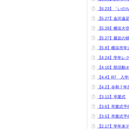
【6.23】「いの
【5.27】金沢遠
【5.29】横浜
【5.27】最近の
【5.8】横浜市
【4.24】学年レ
【4.10】部活
【4.4】R7 入
【4.2】令和７
【3.12】卒業式
【3.6】卒業式
【3.5】卒業式予
【2.17】学年末