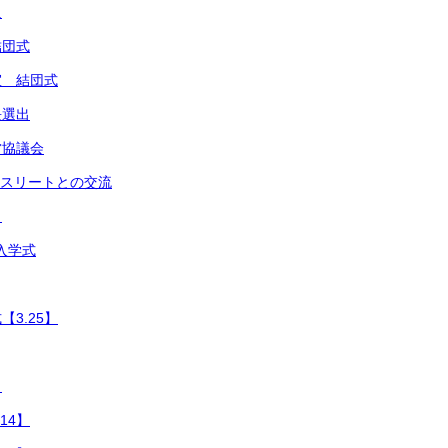
足
結団式
室 結団式
長選出
営協議会
アスリートとの交流
き
入学式
3.25】
】
14】