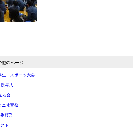
の他のページ
,２年生 スポーツ大会
書授与式
送る会
 ミニ体育祭
特別授業
テスト