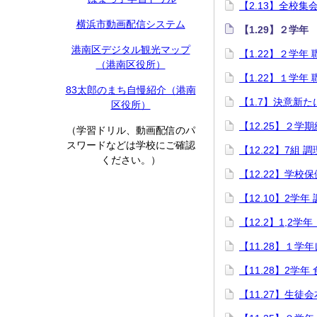
【2.13】全校集
横浜市動画配信システム
【1.29】２学
港南区デジタル観光マップ
【1.22】２学年
（港南区役所）
【1.22】１学年
83太郎のまち自慢紹介（港南
【1.7】決意新
区役所）
【12.25】２学
（学習ドリル、動画配信のパ
スワードなどは学校にご確認
【12.22】7組 
ください。）
【12.22】学校
【12.10】2学年
【12.2】1,2
【11.28】１
【11.28】2学年
【11.27】生徒