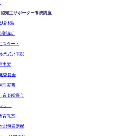
会
年 認知症サポーター養成講座
 職場体験
 職業講話
たにスタート
期終業式と表彰
調理実習
保健委員会
 調理実習
学年 音楽鑑賞会
学年レク
 食育教室
会本部役員選挙