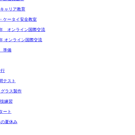
年 キャリア教育
ホ・ケータイ安全教室
】2学年 オンライン国際交流
1学年 オンライン国際交流
祭 準備
予行
中間テスト
ドグラス製作
演技練習
スタート
年の夏休み