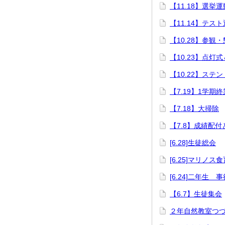
【11.18】選挙運
【11.14】テス
【10.28】参観
【10.23】点灯
【10.22】ステ
【7.19】1学期
【7.18】大掃除
【7.8】成績配
[6.28]生徒総会
[6.25]マリノス
[6.24]二年生 
【6.7】生徒集会
２年自然教室つづき[