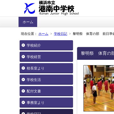
ホーム
現在位置：
ホーム
学校日記
黎明祭 体育の部 前日準備(1
学校紹介
黎明祭 体育の部 
学校経営
校長室より
学校生活
配付文書
事務室より