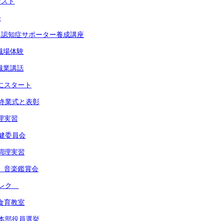
テスト
会
年 認知症サポーター養成講座
 職場体験
 職業講話
たにスタート
期終業式と表彰
調理実習
保健委員会
 調理実習
学年 音楽鑑賞会
学年レク
 食育教室
会本部役員選挙