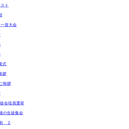
テスト
習
人一首大会
験
話
練
業式
挨拶
のご挨拶
付
 生徒会役員選挙
最後の生徒集会
運動 ２