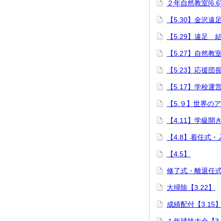
２年自然教室[6.6
【5.30】金沢遠
【5.29】遠足 
【5.27】自然教
【5.23】応援団
【5.17】学校運
【5.９】世界の
【4.11】学級開
【4.8】着任式・
【4.5】
修了式・離退任式【
大掃除【3.22】
成績配付【3.15