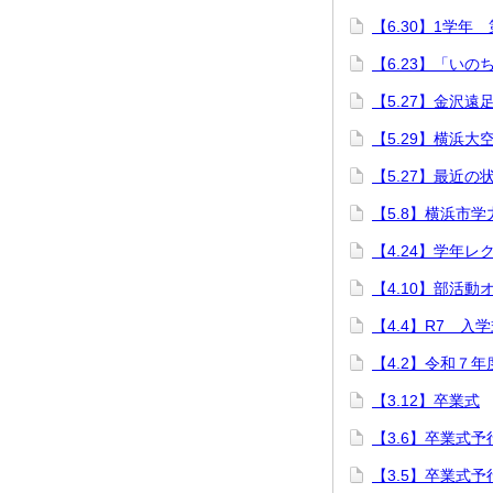
【6.30】1学年
【6.23】「いの
【5.27】金沢遠
【5.29】横浜
【5.27】最近の
【5.8】横浜市
【4.24】学年レ
【4.10】部活
【4.4】R7 入
【4.2】令和７
【3.12】卒業式
【3.6】卒業式
【3.5】卒業式予