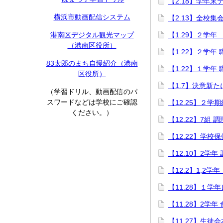
【2.18】学年末
横浜市動画配信システム
【2.13】全校集
港南区デジタル観光マップ
【1.29】２学
（港南区役所）
【1.22】２学年
83太郎のまち自慢紹介（港南
【1.22】１学年
区役所）
【1.7】決意新
（学習ドリル、動画配信のパ
スワードなどは学校にご確認
【12.25】２学
ください。）
【12.22】7組 
【12.22】学校
【12.10】2学年
【12.2】1,2
【11.28】１
【11.28】2学年
【11.27】生徒