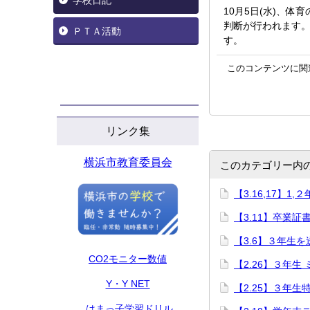
学校日記
10月5日(水)、
判断が行われます
ＰＴＡ活動
す。
このコンテンツに関
リンク集
横浜市教育委員会
このカテゴリー内
【3.16,17】1
【3.11】卒業証
【3.6】３年生を
CO2モニター数値
【2.26】３年生
Y・Y NET
【2.25】３年生
はまっ子学習ドリル