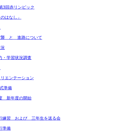
 第3回赤リンピック
ちのはなし」
足
大空襲 と 進路について
状況
学力・学習状況調査
ク
動オリエンテーション
学式準備
年度 新年度の開始
予行練習 および 三年生を送る会
行準備