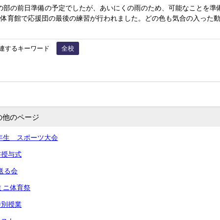
体育の部の前日準備の予定でしたが、あいにくの雨のため、可能なことを
。体育館で応援団の最後の練習が行われました。どの色も気合の入った
連するキーワード
全校
の他のページ
,２年生 スポーツ大会
書授与式
送る会
 ミニ体育祭
特別授業