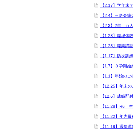
【2.17】学年末
【2.4】三送会練
【2.3】2年 百
【1.23】職場体
【1.23】職業講
【1.17】防災訓
【1.7】３学期始
【1.1】年始のご
【12.25】年末
【12.6】成績配
【11.28】R6
【11.22】年内
【11.19】選挙