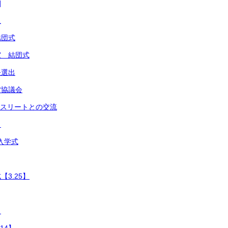
]
足
結団式
室 結団式
長選出
営協議会
アスリートとの交流
き
入学式
3.25】
】