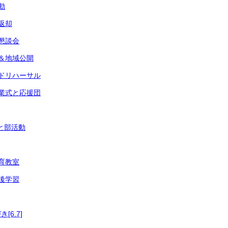
動
ト返却
・懇談会
式＆地域公開
ンドリハーサル
終業式と応援団
付と部活動
食育教室
事後学習
6.7]