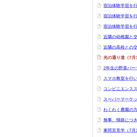
宿泊体験学習を行
宿泊体験学習を行
宿泊体験学習を行
近隣の幼稚園と交
近隣の高校との交
光の通り道（7月
2年生の野菜パー
スマホ教室を行い
コンビニエンスス
スーパーマーケ
わくわく農園の
無事、帰路につき
東照宮見学（7月