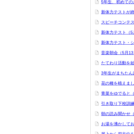
5年生、初めての
新体力テストが終
スピーチコンテス
新体力テスト（5
新体力テスト・シ
音楽朝会（5月1
たてわり活動を始
3年生がまちたん
花の種を植えまし
青菜をゆでると（
引き取り下校訓練
朝の読み聞かせ（
お湯を沸かしてお