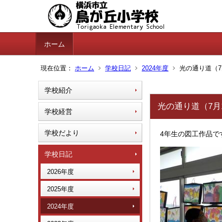
ホーム
現在位置：
ホーム
学校日記
2024年度
光の通り道（7
学校紹介
光の通り道（7月
学校経営
学校だより
4年生の図工作品で
学校日記
2026年度
2025年度
2024年度