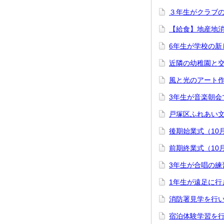
３年生がクラブ
【給食】地産地
6年生が学校の新
近隣の幼稚園と交
風と光のアート作
3年生が音楽朝会
戸塚区ふれあい文
後期始業式（10月
前期終業式（10月
3年生が合唱の練
1年生が遠足に行
消防署見学を行い
宿泊体験学習を行