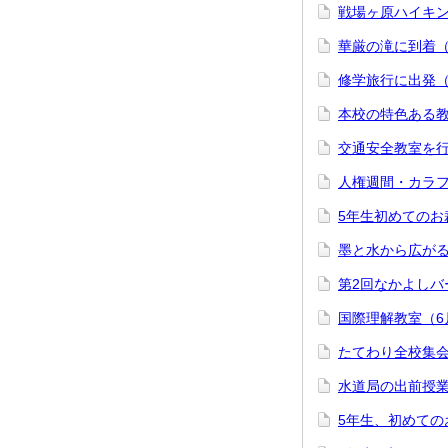
戦場ヶ原ハイキン
華厳の滝に到着（
修学旅行に出発（
本校の特色ある教
交通安全教室を行
人権週間・カラフ
5年生初めてのお
墨と水から広がる
第2回なかよしバ
国際理解教室（6
たてわり全校集会
水道局の出前授業
5年生、初めての