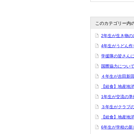
このカテゴリー内
2年生が生き物の
4年生がうどん作
学援隊の皆さんに
国際協力について
４年生が吉田新田
【給食】地産地
1年生が交流の準
３年生がクラブ
【給食】地産地
6年生が学校の新