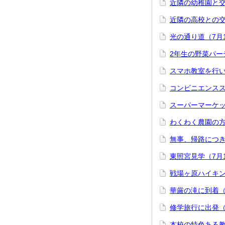
近隣の幼稚園と交
近隣の高校との交
光の通り道（7月
2年生の野菜パー
スマホ教室を行い
コンビニエンスス
スーパーマーケ
わくわく農園の
無事、帰路につき
東照宮見学（7月
戦場ヶ原ハイキン
華厳の滝に到着（
修学旅行に出発（
本校の特色ある教