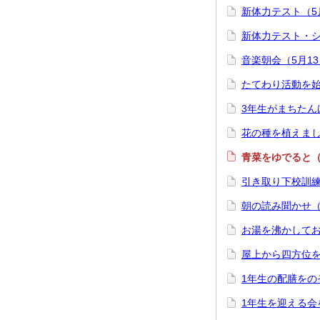
新体力テスト（5
新体力テスト・シ
音楽朝会（5月1
たてわり活動を始
3年生がまちたん
花の種を植えまし
青菜をゆでると（
引き取り下校訓練
朝の読み聞かせ（
お湯を沸かしてお
屋上から四方位を
1年生の配膳をの
1年生を迎える会