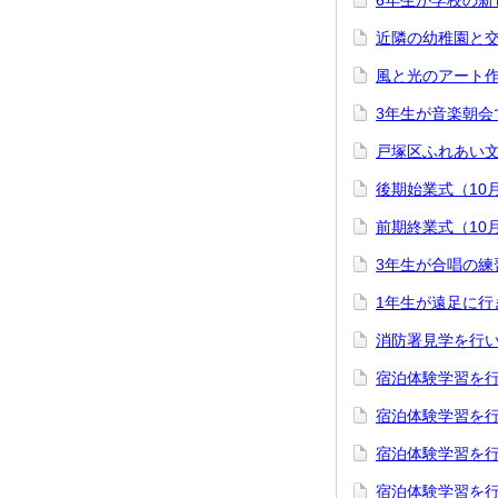
6年生が学校の新
近隣の幼稚園と交
風と光のアート作
3年生が音楽朝会
戸塚区ふれあい文
後期始業式（10月
前期終業式（10月
3年生が合唱の練
1年生が遠足に行
消防署見学を行い
宿泊体験学習を行
宿泊体験学習を行
宿泊体験学習を行
宿泊体験学習を行