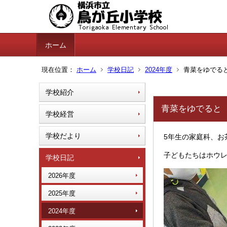
ホーム
現在位置：
ホーム
学校日記
2024年度
青菜をゆでると
学校紹介
青菜をゆでると（
学校経営
学校だより
5年生の家庭科、お
子どもたちはホウ
学校日記
2026年度
2025年度
2024年度