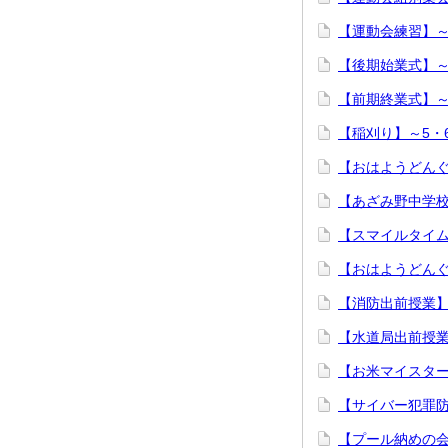
【運動会練習】
【後期始業式】
【前期終業式】
【稲刈り】～5・
【おはようどんぐ
【あざみ野中学
【スマイルタイ
【おはようどん
【消防出前授業
【水道局出前授
【お米マイスタ
【サイバー犯罪
【プール納めの