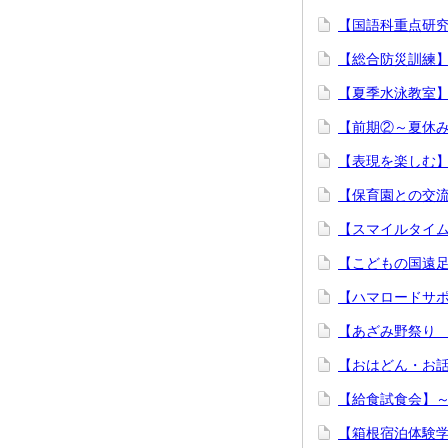
【国語科重点研
【総合防災訓練
【夏季水泳教室
【前期②～夏休
【表現を楽しむ
【保育園との交
【スマイルタイ
【こどもの国遠
【ハマロードサ
【あざみ野祭り
【おはどん・お
【給食試食会】
【箱根宿泊体験