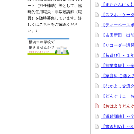
【まちたんけん
ート（担任補助）等として、臨
時的任用職員・非常勤講師（職
【スマホ・ケー
員）を随時募集しています。詳
しくはこちらをご確認くださ
【ティーベース
↓
い。
【吉田新田 出前
【リコーダー講
【昔遊び】～１
【授業参観】～
【家庭科 ご飯と
【なかよし交流
【どんぐりこ お
【おはようどん
【避難訓練】～
【書き初め】～3