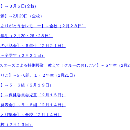
】～３月５日(全校)
動】～2月29日（全校）
ーありがとうセレモニー】～全校（２月２８日）
年生（２月20・26・2８日）
後のお話会】～６年生（２月２１日）
】～全学年（２月２１日）
イスターズによる特別授業 教えて！クルーのおしごと】～５年生（2月2
りこ】～5・6組、１・２年生（2月21日）
足】～５・６組（２月１９日）
会】～保健委員会児童（２月１５日）
習発表会】～５・６組（２月１４日）
わとび集会】～全校（２月１４日）
全校（２月１３日）