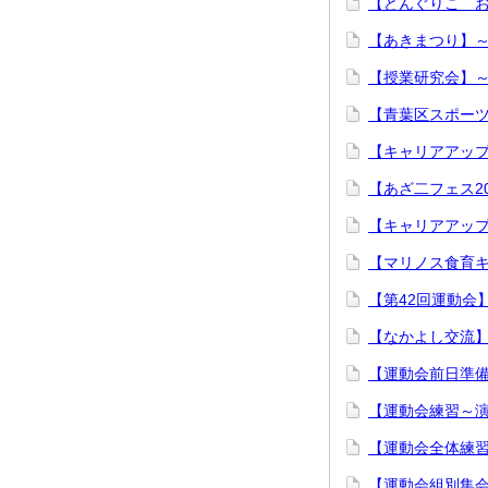
【どんぐりこ 
【あきまつり】
【授業研究会】～
【青葉区スポー
【キャリアアッ
【あざ二フェス2
【キャリアアップ
【マリノス食育
【第42回運動会
【なかよし交流
【運動会前日準
【運動会練習～
【運動会全体練
【運動会組別集