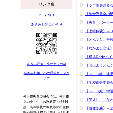
リンク集
【６年生を送る会
【給食委員会の活
Y・Y NET
【教育サポータ
あざみ野第二小PTA
【七輪体験】～３
【どんぐりこ最
【なかよし交流
【横浜DeNAベ
あざみ野第二小オヤジの会
【おはようどんぐ
あざみ野第二小放課後キッズク
【５・６組 遠
ラブ
【学校保健委員
【５・６組 学
横浜市教育委員会では、横浜市
【第３回 長な
立の小・中・義務教育・特別支
援・高等学校の教員等の出産休
【避難訓練】～
暇や病気休暇の代替またはサポ