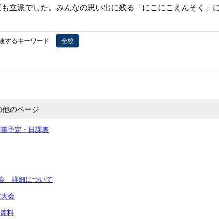
度も立派でした。みんなの思い出に残る「にこにこえんそく」
連するキーワード
全校
の他のページ
行事予定・日課表
会 詳細について
技大会
 資料