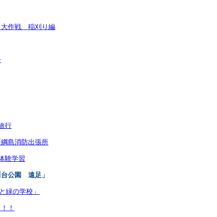
メ大作戦 稲刈り編
会
旅行
署綱島消防出張所
体験学習
川台公園 遠足」
水と緑の学校」
！！！