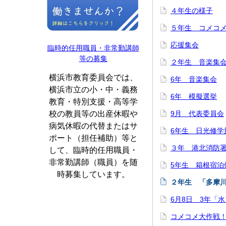
４年生の様子
５年生 コメコ
応援集会
臨時的任用職員・非常勤講師
等の募集
２年生 音楽集
横浜市教育委員会では、
6年 音楽集会
横浜市立の小・中・義務
6年 模擬選挙
教育・特別支援・高等学
校の教員等の出産休暇や
9月 代表委員会
病気休暇の代替またはサ
6年生 日光修学
ポート（担任補助）等と
３年 港北消防
して、臨時的任用職員・
非常勤講師（職員）を随
5年生 箱根宿泊
時募集しています。
２年生 「多摩
6月8日 3年「
コメコメ大作戦