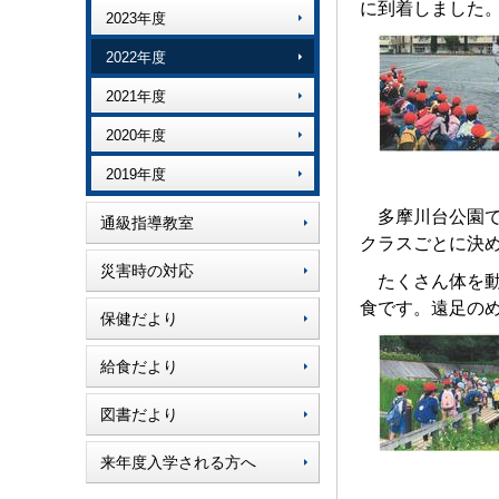
に到着しました
2023年度
2022年度
2021年度
2020年度
2019年度
多摩川台公園
通級指導教室
クラスごとに決
災害時の対応
たくさん体を
食です。遠足の
保健だより
給食だより
図書だより
来年度入学される方へ