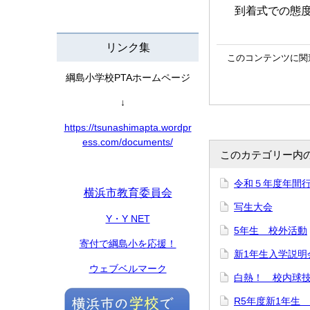
到着式での態
リンク集
このコンテンツに関
綱島小学校PTAホームページ
↓
https://tsunashimapta.wordpr
ess.com/documents/
このカテゴリー内
令和５年度年間
横浜市教育委員会
写生大会
Y・Y NET
5年生 校外活動
寄付で綱島小を応援！
新1年生入学説明
ウェブベルマーク
白熱！ 校内球
R5年度新1年生