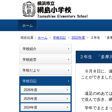
ホーム
現在位置：
ホーム
学校日記
2022年度
２年生 「多
学校紹介
２年生 「多摩
学校経営
学校だより
６月８日に、
ことができまし
学校日記
2026年度
遠足のめあて
2025年度
で並んで歩き、
2024年度
学年でまとま