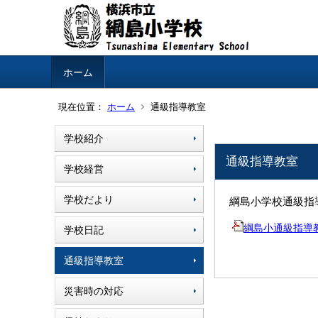
ホーム
現在位置：
ホーム
通級指導教室
学校紹介
通級指導教室
学校経営
学校だより
綱島小学校通級指
綱島小通級指導教室リ
学校日記
通級指導教室
災害時の対応