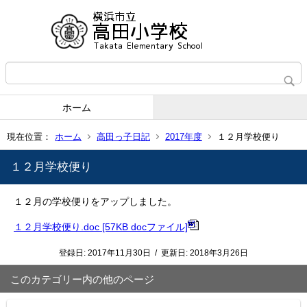
ホーム
現在位置：
ホーム
高田っ子日記
2017年度
１２月学校便り
１２月学校便り
１２月の学校便りをアップしました。
１２月学校便り.doc [57KB docファイル]
登録日:
2017年11月30日
/
更新日:
2018年3月26日
このカテゴリー内の他のページ