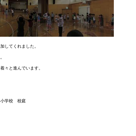
参加してくれました。
ね。
も着々と進んでいます。
】
田小学校 校庭