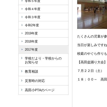
令和５年度
令和４年度
令和３年度
令和2年度
2019年度
たくさんの児童が
2018年度
当日が楽しみです
2017年度
校庭のやぐら作り
学校だより・学校からの
お知らせ
【高田盆踊り大会
７月２２日（土）
教育相談
１８：００～ 高
災害時の対応
高田小PTAのページ