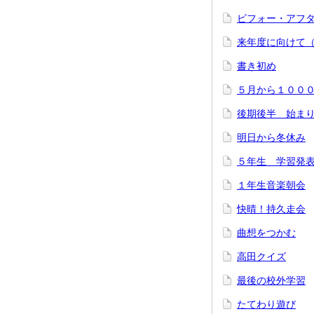
ビフォー・アフ
来年度に向けて
書き初め
５月から１００
後期後半 始ま
明日から冬休み
５年生 学習発
１年生音楽朝会
快晴！持久走会
曲想をつかむ
高田クイズ
最後の校外学習
たてわり遊び