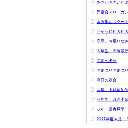
あさがおさいた
児童会スローガ
水泳学習スター
おそうじピカピ
高尾、お帰りな
５年生 高尾最
高尾へ出発
おまつりおまつ
今日の朝会
４年 上郷宿泊
６年生 調理実
６年 鎌倉見学
2017年度４月・