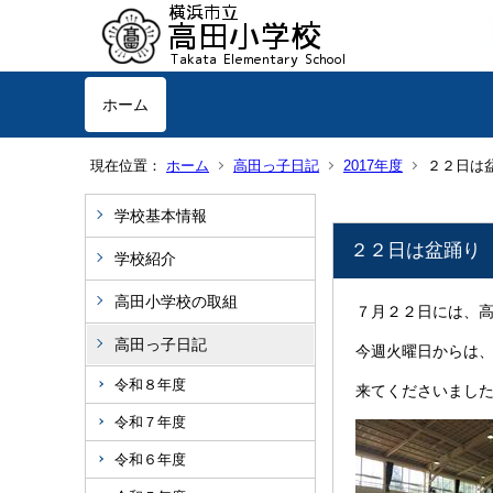
ホーム
現在位置：
ホーム
高田っ子日記
2017年度
２２日は
学校基本情報
２２日は盆踊り
学校紹介
高田小学校の取組
７月２２日には、
高田っ子日記
今週火曜日からは
令和８年度
来てくださいまし
令和７年度
令和６年度