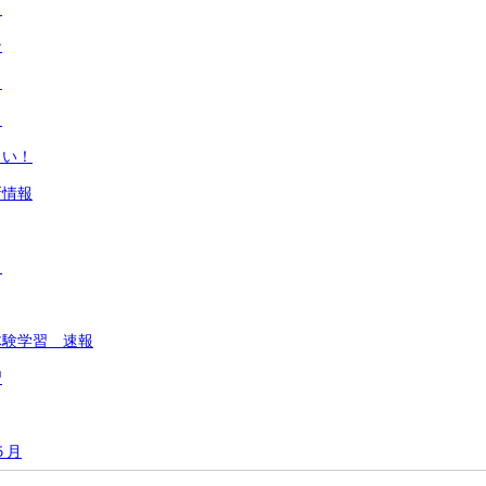
よ
ン
ト
カ
さい！
新情報
り
体験学習 速報
習
５月