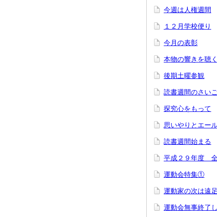
今週は人権週間
１２月学校便り
今月の表彰
本物の響きを聴
後期土曜参観
読書週間のさい
探究心をもって
思いやりとエー
読書週間始まる
平成２９年度 
運動会特集①
運動家の次は遠
運動会無事終了