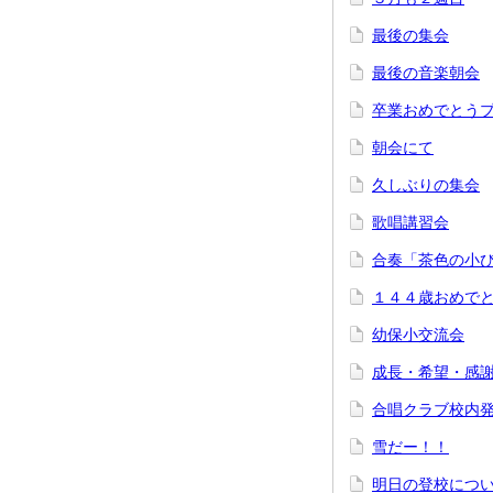
最後の集会
最後の音楽朝会
卒業おめでとう
朝会にて
久しぶりの集会
歌唱講習会
合奏「茶色の小
１４４歳おめで
幼保小交流会
成長・希望・感
合唱クラブ校内
雪だー！！
明日の登校につ