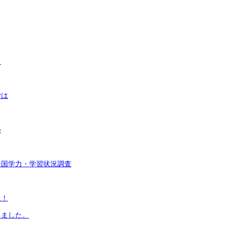
く
ごは
ル
全国学力・学習状況調査
足！
しました。