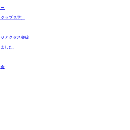
ター
（クラブ見学）
００アクセス突破
りました。
表会